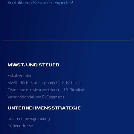
Kontaktieren Sie unsere Experten
!
MWST. UND STEUER
Fiskalvertreter
MwSt.-Rückerstattung in der EU 8. Richtlinie
Erstattung der Mehrwertsteuer – 13. Richtlinie
Versandhandel und E-Commerce
UNTERNEHMENSSTRATEGIE
Unternehmensgründung
Firmenadresse