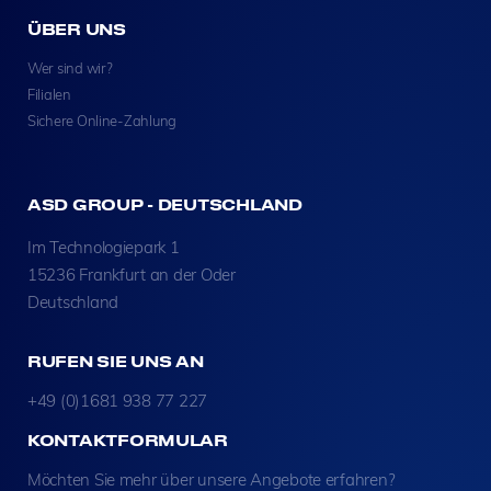
ÜBER UNS
Wer sind wir?
Filialen
Sichere Online-Zahlung
ASD GROUP - DEUTSCHLAND
Im Technologiepark 1
15236 Frankfurt an der Oder
Deutschland
RUFEN SIE UNS AN
+49 (0)1681 938 77 227
KONTAKTFORMULAR
Möchten Sie mehr über unsere Angebote erfahren?