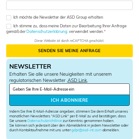
Ich möchte die Newsletter der ASD Group erhalten
Ich stimme zu, dass meine Daten zur Bearbeitung Ihrer Anfrage
gemäß der
Datenschutzerklärung.
verwendet werden.
Diese Website ist durch reCAPTCHA geschützt.
SENDEN SIE MEINE ANFRAGE
NEWSLETTER
Erhalten Sie alle unsere Neuigkeiten mit unserem
regulatorischen Newsletter ‚
ASD Link
‚
N
e
w
ICH ABONNIERE
s
l
Indem Sie Ihre E-Mail-Adresse angeben, stimmen Sie dem Erhalt unseres
e
monatlichen Newsletters "ASD Link" per E-Mail zu und bestätigen, dass
Sie unsere
Datenschutzrichtlinie
zur Kenntnis genommen haben.
t
Sie können sich jederzeit über den Abmeldelink in jedem Newsletter oder
t
durch Kontaktaufnahme mit uns unter
gdpr@asd-int.com
abmelden.
e