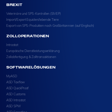
BREXIT
Veterinäre und SPS-Kontrollen (SIVEP)
Import/Export Equiden/lebende Tiere
Export von SPS-Produkten nach Großbritannien (auf Englisch)
ZOLLOPERATIONEN
Intrastat
Europäische Dienstleistungserklärung
Zollabfertigung & Zolltransaktionen
SOFTWARELÖSUNGEN
MyASD
ASD Taxflow
ASD QuickProof
ASD Customs
ASD Intrastat
ASD SPW
ASD Smartline