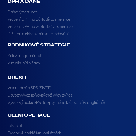
DPH A DANĚ
Daňový zástupce
Vracení DPH na základě 8. směrnice
Vracení DPH na základě 13. směrnice
DPH při elektronickém obchodování
PODNIKOVÉ STRATEGIE
Založení společnosti
Virtuální sídlo firmy
BREXIT
Veterinární a SPS (SIVEP)
Dovoz/vývoz koňovitých/živých zvířat
Vývoz výrobků SPS do Spojeného království (v angličtině)
CELNÍ OPERACE
Intrastat
Evropské prohlášení o službách