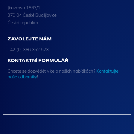
Jírovcova 1863/1
370 04 České Budějovice
Česká republika
ZAVOLEJTE NÁM
+42 (0) 386 352 523
KONTAKTNÍ FORMULÁŘ
Chcete se dozvědět více o našich nabídkách?
Kontaktujte
naše odborníky
!