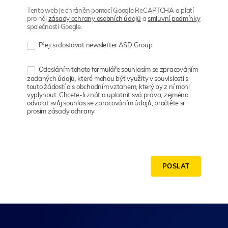
Tento web je chráněn pomocí Google ReCAPTCHA a platí
pro něj
zásady ochrany osobních údajů
a
smluvní podmínky
společnosti Google.
Přeji si dostávat newsletter ASD Group
Odesláním tohoto formuláře souhlasím se zpracováním
zadaných údajů, které mohou být využity v souvislosti s
touto žádostí a s obchodním vztahem, který by z ní mohl
vyplynout. Chcete-li znát a uplatnit svá práva, zejména
odvolat svůj souhlas se zpracováním údajů, pročtěte si
prosím zásady ochrany
POSLAT