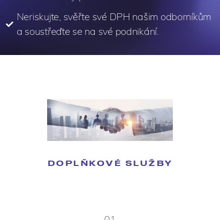
Neriskujte, svěřte své DPH našim odborníkům
a soustřeďte se na své podnikání.
DOPLŇKOVÉ SLUŽBY
01