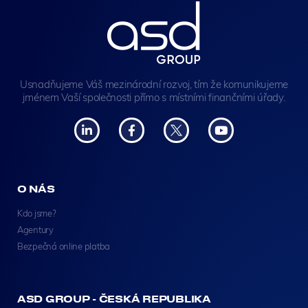
Usnadňujeme Váš mezinárodní rozvoj, tím že komunikujeme
jménem Vaší společnosti přímo s místními finančními úřady.
O NÁS
Kdo jsme?
Agentury
Bezpečná online platba
ASD GROUP - ČESKÁ REPUBLIKA