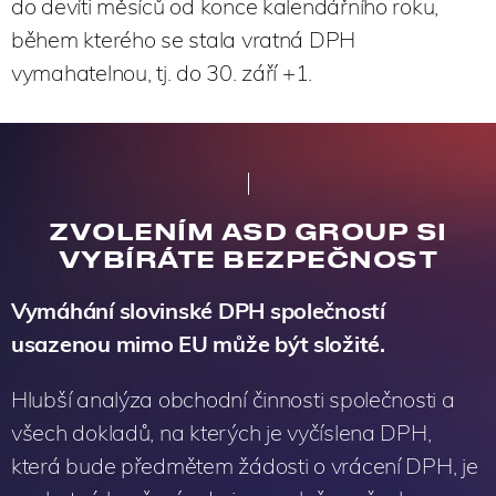
do devíti měsíců od konce kalendářního roku,
během kterého se stala vratná DPH
vymahatelnou, tj. do 30. září +1.
ZVOLENÍM ASD GROUP SI
VYBÍRÁTE BEZPEČNOST
Vymáhání
slovinské
DPH společností
usazenou mimo EU může být složité.
Hlubší analýza obchodní činnosti společnosti a
všech dokladů, na kterých je vyčíslena DPH,
která bude předmětem žádosti o vrácení DPH, je