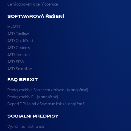
Celní odbavení a celní operace
SOFTWAROVÁ ŘEŠENÍ
MyASD
ASD Taxflow
ASD QuickProof
ASD Customs
ASD Intrastat
ASD SPW
ASD Smartline
FAQ BREXIT
Prodej zboží ve Spojeném království (v angličtině)
Prodej zboží v EU (v angličtině)
Dopad DPH a cel v Severním Irsku (v angličtině)
SOCIÁLNÍ PŘEDPISY
Vysílání zaměstnanců