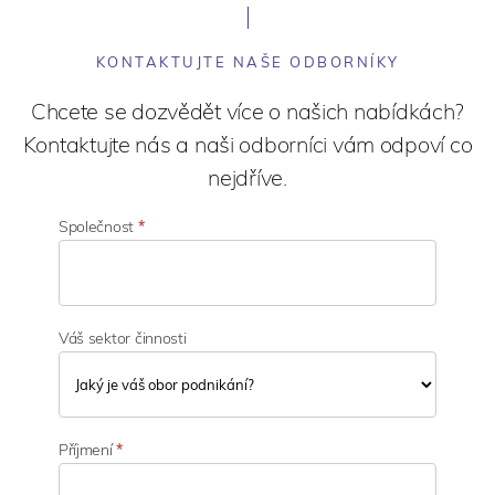
KONTAKTUJTE NAŠE ODBORNÍKY
Chcete se dozvědět více o našich nabídkách?
Kontaktujte nás a naši odborníci vám odpoví co
nejdříve.
Společnost
*
Váš sektor činnosti
V
á
Příjmení
*
š
s