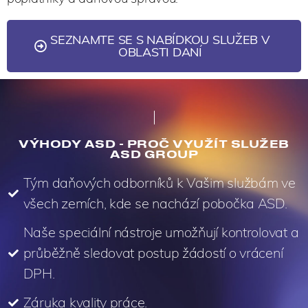
SEZNAMTE SE S NABÍDKOU SLUŽEB V
OBLASTI DANÍ
VÝHODY ASD - PROČ VYUŽÍT SLUŽEB
ASD GROUP
Tým daňových odborníků k Vašim službám ve
všech zemích, kde se nachází pobočka ASD.
Naše speciální nástroje umožňují kontrolovat a
průběžně sledovat postup žádostí o vrácení
DPH.
Záruka kvality práce.