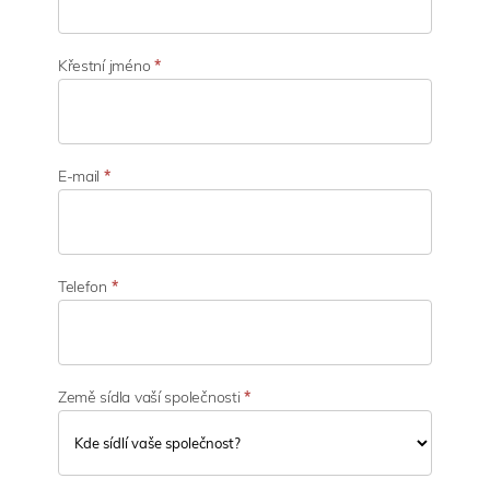
e
k
t
Křestní jméno
*
o
r
č
i
n
E-mail
*
n
o
s
t
i
Telefon
*
Země sídla vaší společnosti
*