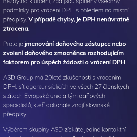
nezbytná k určení, zda jsou splněny všechny
podmínky pro vrácení DPH s ohledem na místní
předpisy.
V případě chyby, je DPH nenávratně
ztracena.
Proto je
jmenování daňového zástupce nebo
zvolení daňového zmocněnce rozhodujícím
faktorem pro úspěch žádosti o vrácení DPH
.
ASD Group má 20leté zkušenosti s vracením
DPH,
síť agentur sídlících
ve všech 27 členských
státech Evropské unie a tým daňových
specialistů, kteří dokonale znají slovinské
předpisy.
Výběrem skupiny ASD získáte jediné kontaktní