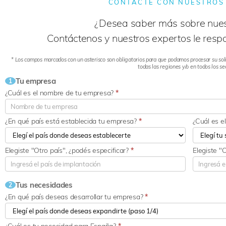
CONTACTE CON NUESTROS
¿Desea saber más sobre nues
Contáctenos y nuestros expertos le respo
* Los campos marcados con un asterisco son obligatorios para que podamos procesar su soli
todas las regiones y/o en todos los se
Tu empresa
1
¿Cuál es el nombre de tu empresa?
*
¿En qué país está establecida tu empresa?
*
¿Cuál es e
Elegiste "Otro país", ¿podés especificar?
*
Elegiste "
Tus necesidades
2
¿En qué país deseas desarrollar tu empresa?
*