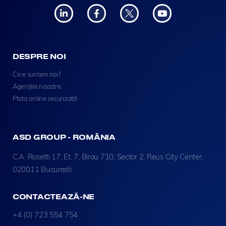
DESPRE NOI
Cine suntem noi?
Agențiile noastre
Plata online securizată
ASD GROUP - ROMÂNIA
C.A. Rosetti 17, Et. 7, Birou 710, Sector 2, Reus City Center,
020011 Bucuresti
CONTACTEAZĂ-NE
+4 (0) 723 554 754