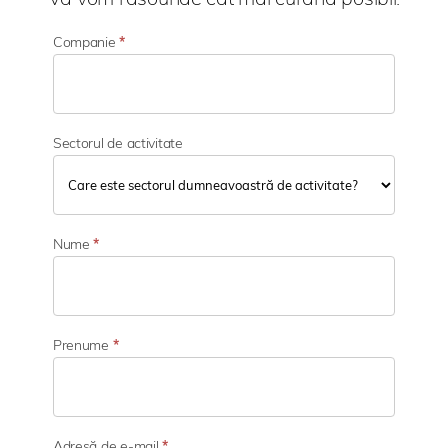
Companie
*
Sectorul de activitate
S
e
Nume
*
c
t
o
r
u
Prenume
*
l
d
e
a
c
Adresă de e-mail
*