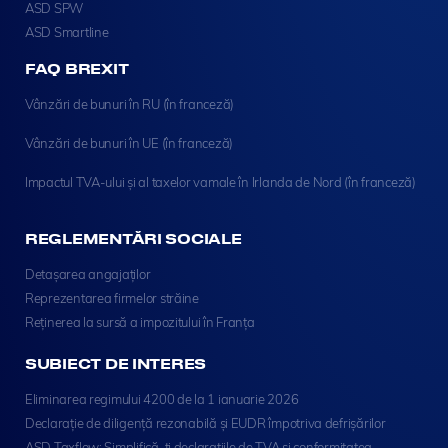
ASD SPW
ASD Smartline
FAQ BREXIT
Vânzări de bunuri în RU (în franceză)
Vânzări de bunuri în UE (în franceză)
Impactul TVA-ului și al taxelor vamale în Irlanda de Nord (în franceză)
REGLEMENTĂRI SOCIALE
Detașarea angajaților
Reprezentarea firmelor străine
Reținerea la sursă a impozitului în Franța
SUBIECT DE INTERES
Eliminarea regimului 4200 de la 1 ianuarie 2026
Declarație de diligență rezonabilă și EUDR împotriva defrișărilor
ASD Taxflow: Simplifică-ți declarațiile de TVA și conformitatea