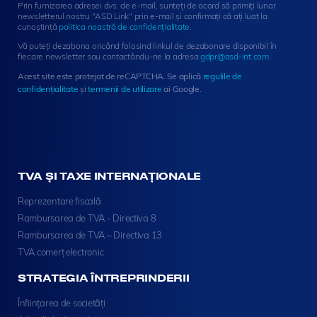
Prin furnizarea adresei dvs. de e-mail, sunteți de acord să primiți lunar
e
newsletterul nostru "ASD Link" prin e-mail și confirmați că ați luat la
r
cunoștință
politica noastră de confidențialitate
.
S
Vă puteți dezabona oricând folosind linkul de dezabonare disponibil în
i
fiecare newsletter sau contactându-ne la adresa
gdpr@asd-int.com
.
g
Acest site este protejat de reCAPTCHA. Se aplică
regulile de
n
confidențialitate
și
termenii de utilizare
ai Google.
u
p
TVA ȘI TAXE INTERNAȚIONALE
Reprezentare fiscală
Rambursarea de TVA - Directiva 8
Rambursarea de TVA – Directiva 13
TVA comerț electronic
STRATEGIA ÎNTREPRINDERII
Înființarea de societăți