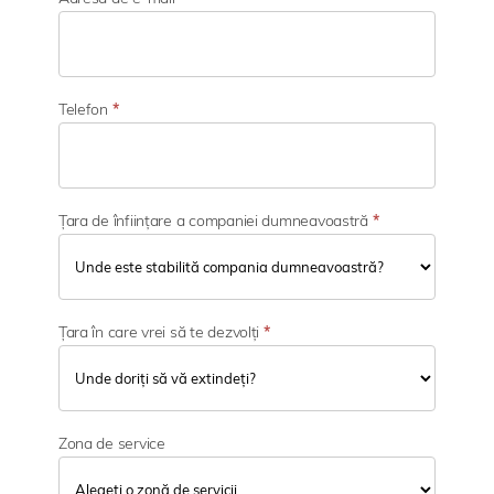
t
i
v
i
t
Telefon
*
a
t
e
Țara de înființare a companiei dumneavoastră
*
Țara în care vrei să te dezvolți
*
Zona de service