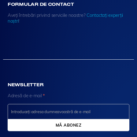
FORMULAR DE CONTACT
Aveți întrebări privind serviciile noastre?
Contactați experții
noștri
!
NEWSLETTER
N
Adresă de e-mail
*
e
w
s
l
e
MĂ ABONEZ
t
t