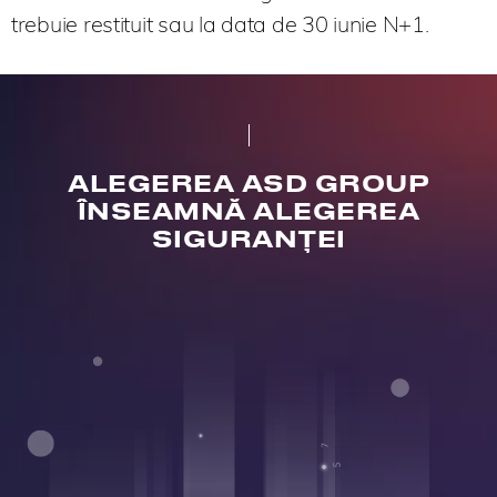
trebuie restituit sau la data de 30 iunie N+1.
ALEGEREA ASD GROUP
ÎNSEAMNĂ ALEGEREA
SIGURANȚEI