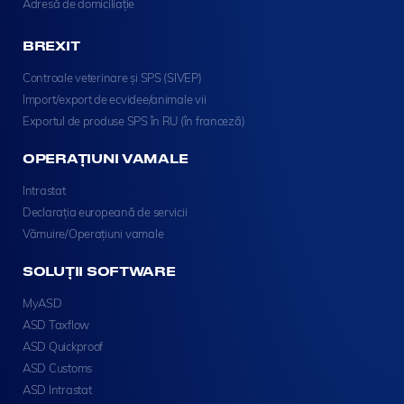
Adresă de domiciliație
BREXIT
Controale veterinare și SPS (SIVEP)
Import/export de ecvidee/animale vii
Exportul de produse SPS în RU (în franceză)
OPERAȚIUNI VAMALE
Intrastat
Declarația europeană de servicii
Vămuire/Operațiuni vamale
SOLUȚII SOFTWARE
MyASD
ASD Taxflow
ASD Quickproof
ASD Customs
ASD Intrastat