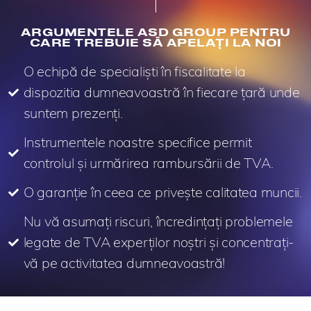
ARGUMENTELE ASD GROUP PENTRU
CARE TREBUIE SĂ APELAȚI LA NOI
O echipă de specialiști în fiscalitate la
dispozitia dumneavoastră în fiecare țară unde
suntem prezenți.
Instrumentele noastre specifice permit
controlul și urmărirea rambursării de TVA.
O garanție în ceea ce privește calitatea muncii.
Nu vă asumați riscuri, încredințați problemele
legate de TVA experților noștri și concentrați-
vă pe activitatea dumneavoastră!