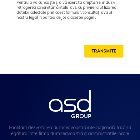
Pentru a vă cunoaște și a vă exercita drepturile, inclusiv
retragerea consimțământului dvs. cu privire la utilizarea
datelor colectate prin acest formular, consultați avizul
nostru legal în partea de jos a acestei pagini.
TRANSMITE
Facilităm dezvoltarea dumneavoastră internațională făcând
legătura între firma dumneavoastră și administrațiile locale.