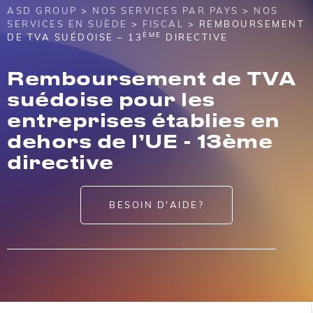
ASD GROUP
>
NOS SERVICES PAR PAYS
>
NOS
SERVICES EN SUÈDE
>
FISCAL
> REMBOURSEMENT
ÈME
DE TVA SUÉDOISE – 13
DIRECTIVE
Remboursement de TVA
suédoise pour les
entreprises établies en
dehors de l’UE - 13ème
directive
BESOIN D'AIDE?