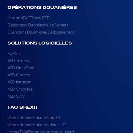
OPÉRATIONS DOUANIÈRES
Intrastat/EMEBI (ex-DEB)
Déclaration Européenne de Services
Opérations Douanières/Dédouanement
SOLUTIONS LOGICIELLES
MyASD
ASD Taxflow
ASD QuickProof
ASD Customs
ASD Intrastat
ASD Smartline
ASD SPW
FAQ BREXIT
Ventes de marchandises au RU
Ventes de marchandises dans l’UE
Impact TVA/Douane en Irlande du Nord