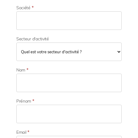
Société
*
Secteur d'activité
S
e
Nom
*
c
t
e
u
r
Prénom
*
d
'
a
c
t
Email
*
i