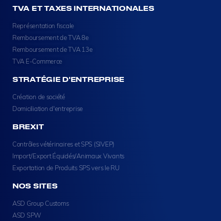
TVA ET TAXES INTERNATIONALES
Représentation fiscale
Remboursement de TVA 8e
Remboursement de TVA 13e
TVA E-Commerce
STRATÉGIE D'ENTREPRISE
Création de société
Domiciliation d'entreprise
BREXIT
Contrôles vétérinaires et SPS (SIVEP)
Import/Export Équidés/Animaux Vivants
Exportation de Produits SPS vers le RU
NOS SITES
ASD Group Customs
ASD SPW