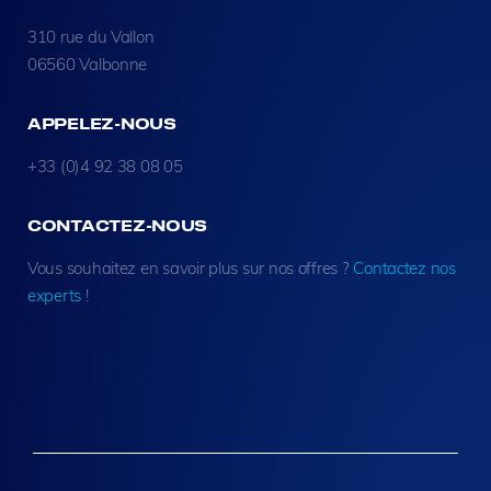
310 rue du Vallon
06560 Valbonne
APPELEZ-NOUS
+33 (0)4 92 38 08 05
CONTACTEZ-NOUS
Vous souhaitez en savoir plus sur nos offres ?
Contactez nos
experts
!