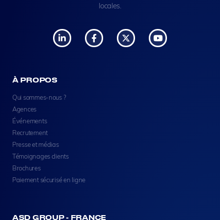
locales.
À PROPOS
Qui sommes-nous ?
Agences
Événements
Recrutement
Presse et médias
Témoignages clients
Brochures
Paiement sécurisé en ligne
ASD GROUP - FRANCE