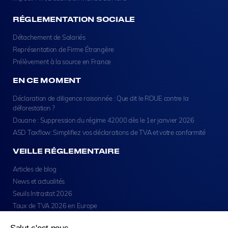
RÉGLEMENTATION SOCIALE
Détachement de Salariés
Représentation de Firme Étrangère
Prélèvement à la source en France
EN CE MOMENT
Déclaration de diligence raisonnée : Que dit le RDUE contre la
déforestation ?
Douane : Suppression du régime 42000 dès le 1er janvier 2026
ASD Taxflow: Simplifiez vos déclarations de TVA et votre conformité
VEILLE RÉGLEMENTAIRE
Articles de blog
News et actualités
Seuils Intrastat 2026
Taux de TVA 2026 en Europe