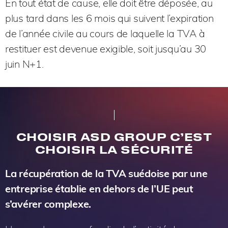
En tout état de cause, elle doit être déposée, au
plus tard dans les 6 mois qui suivent l’expiration
de l’année civile au cours de laquelle la TVA à
restituer est devenue exigible, soit jusqu’au 30
juin N+1.
CHOISIR ASD GROUP C’EST
CHOISIR LA SÉCURITÉ
La récupération de la TVA suédoise par une
entreprise établie en dehors de l’UE peut
s’avérer complexe.