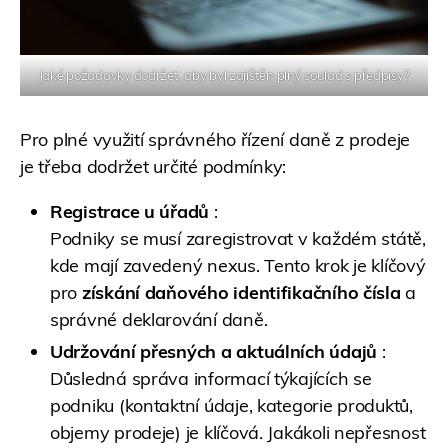
Jaké požadavky dodržet, aby byl zajištěn plný soulad s předpisy?
Pro plné využití správného řízení daně z prodeje
je třeba dodržet určité podmínky:
Registrace u úřadů
:
Podniky se musí zaregistrovat v každém státě,
kde mají zavedený nexus. Tento krok je klíčový
pro
získání daňového identifikačního čísla
a
správné deklarování daně.
Udržování přesných a aktuálních údajů
:
Důsledná správa informací týkajících se
podniku (kontaktní údaje, kategorie produktů,
objemy prodeje) je klíčová. Jakákoli nepřesnost