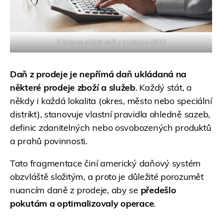
Z čeho se skládá daň z prodeje v USA?
Daň z prodeje je nepřímá daň ukládaná na
některé
prodeje zboží a služeb
. Každý stát, a
někdy i každá lokalita (okres, město nebo speciální
distrikt), stanovuje vlastní pravidla ohledně sazeb,
definic zdanitelných nebo osvobozených produktů
a prahů povinnosti.
Tato fragmentace činí americký daňový systém
obzvláště složitým, a proto je důležité porozumět
nuancím daně z prodeje, aby se
předešlo
pokutám a optimalizovaly operace
.