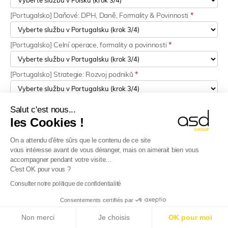
[Portugalsko] Daňové: DPH, Daně, Formality & Povinnosti
*
[Portugalsko] Celní operace, formality a povinnosti
*
[Portugalsko] Strategie: Rozvoj podniků
*
[Česko] Daňové: DPH, Daně, Formality & Povinnosti
*
Salut c'est nous...
les Cookies !
[Česká republika] Celní: Operace, formalit a povinnosti
*
On a attendu d'être sûrs que le contenu de ce site
vous intéresse avant de vous déranger, mais on aimerait bien vous
accompagner pendant votre visite...
[Česká republika] Strategie: Rozvoj podniků
*
C'est OK pour vous ?
Consulter notre politique de confidentialité
[Rumunsko] Daňové: DPH, Daně, Formality & Povinnosti
*
Consentements certifiés par
E-Reporting ve Francii od 01.09.2026
: Zahraniční
Non merci
Je choisis
OK pour moi
společnosti, připravte se!
Více informací
[Rumunsko] Strategie: Rozvoj podniků
*