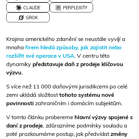
CLAUDE
PERPLEXITY
GROK
Krajina amerického zdanění se neustále vyvíjí a
mnoho
firem hledá způsoby, jak
zajistit nebo
rozšířit své operace v USA
. V centru této
dynamiky
představuje daň z prodeje klíčovou
výzvu
.
S více než 11 000 daňovými jurisdikcemi po celé
zemi ukládá složitost
tohoto systému nové
povinnosti
zahraničním i domácím subjektům.
V tomto článku probereme
hlavní výzvy spojené s
daní z prodeje
, zdůrazníme podmínky souladu a
poté prozkoumáme postup, jak předvídat
změny