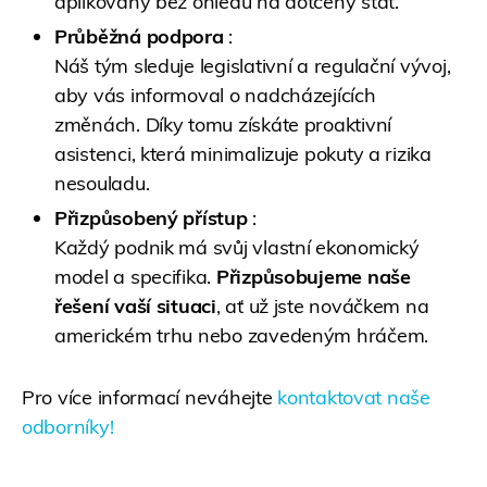
aplikovány bez ohledu na dotčený stát.
Průběžná podpora
:
Náš tým sleduje legislativní a regulační vývoj,
aby vás informoval o nadcházejících
změnách. Díky tomu získáte proaktivní
asistenci, která minimalizuje pokuty a rizika
nesouladu.
Přizpůsobený přístup
:
Každý podnik má svůj vlastní ekonomický
model a specifika.
Přizpůsobujeme naše
řešení vaší situaci
, ať už jste nováčkem na
americkém trhu nebo zavedeným hráčem.
Pro více informací neváhejte
kontaktovat naše
odborníky!