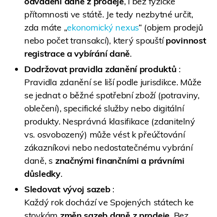
odvádění daně z prodeje
, i bez fyzické
přítomnosti ve státě. Je tedy nezbytné určit,
zda máte „
ekonomický nexus
“ (objem prodejů
nebo počet transakcí), který spouští
povinnost
registrace a vybírání daně
.
Dodržovat pravidla zdanění produktů
:
Pravidla zdanění se liší podle jurisdikce. Může
se jednat o běžné spotřební zboží (potraviny,
oblečení), specifické služby nebo digitální
produkty. Nesprávná klasifikace (zdanitelný
vs. osvobozený) může vést k přeúčtování
zákazníkovi nebo nedostatečnému vybrání
daně, s
značnými finančními a právními
důsledky
.
Sledovat vývoj sazeb
:
Každý rok dochází ve Spojených státech ke
stovkám
změn sazeb daně z prodeje
. Bez