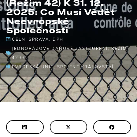
(Režim 42) K 31. 12.
2025: Co Musí Vědět
Neevropské
Společnosti
CELNÍ SPRÁVA
,
DPH
JEDNORÁZOVÉ DAŇOVÉ ZASTOUPENÍ
,
REŽIM
42 00
EVROPSKÁ UNIE
,
SPOJENÉ KRÁLOVSTVÍ