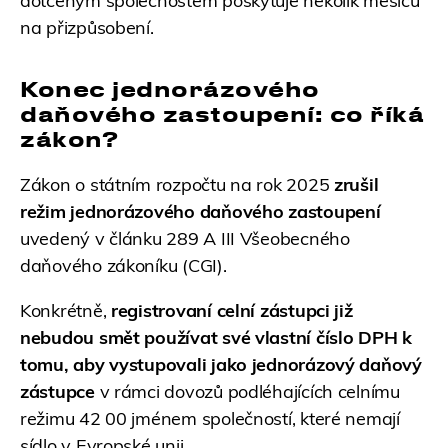
dotčeným společnostem poskytuje několik měsíců
na přizpůsobení.
Konec jednorázového
daňového zastoupení: co říká
zákon?
Zákon o státním rozpočtu na rok 2025
zrušil
režim jednorázového daňového zastoupení
uvedený v článku 289 A III Všeobecného
daňového zákoníku (CGI).
Konkrétně,
registrovaní celní zástupci již
nebudou smět používat své vlastní číslo DPH k
tomu, aby vystupovali jako jednorázový daňový
zástupce
v rámci dovozů podléhajících celnímu
režimu 42 00 jménem společností, které nemají
sídlo v Evropské unii.