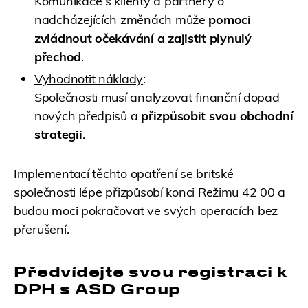
Komunikace s klienty a partnery o
nadcházejících změnách může
pomoci
zvládnout očekávání a zajistit plynulý
přechod
.
Vyhodnotit náklady
:
Společnosti musí analyzovat finanční dopad
nových předpisů a
přizpůsobit svou obchodní
strategii
.
Implementací těchto opatření se britské
společnosti lépe přizpůsobí konci Režimu 42 00 a
budou moci pokračovat ve svých operacích bez
přerušení.
Předvídejte svou registraci k
DPH s ASD Group