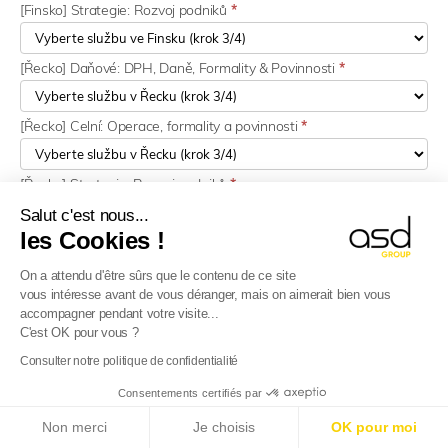
[Finsko] Strategie: Rozvoj podniků
*
[Řecko] Daňové: DPH, Daně, Formality & Povinnosti
*
[Řecko] Celní: Operace, formality a povinnosti
*
[Řecko] Strategie: Rozvoj podniků
*
Salut c'est nous...
les Cookies !
[Maďarsko] Daňové: DPH, Daně, Formality & Povinnosti
*
On a attendu d'être sûrs que le contenu de ce site
vous intéresse avant de vous déranger, mais on aimerait bien vous
[Maďarsko] Strategie: Rozvoj podniků
*
accompagner pendant votre visite...
C'est OK pour vous ?
[Irsko] Daňové: DPH, Daně, Formality & Povinnosti
*
Consulter notre politique de confidentialité
Consentements certifiés par
E-Reporting ve Francii od 01.09.2026
: Zahraniční
[Irsko] Strategie: Rozvoj podniků
*
Non merci
Je choisis
OK pour moi
společnosti, připravte se!
Více informací