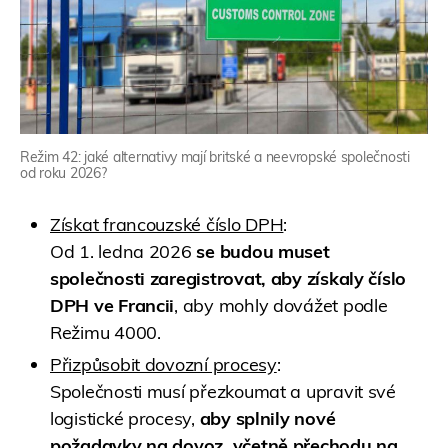
Režim 42: jaké alternativy mají britské a neevropské společnosti
od roku 2026?
Získat francouzské číslo DPH
:
Od 1. ledna 2026
se budou muset
společnosti zaregistrovat, aby získaly číslo
DPH ve Francii
, aby mohly dovážet podle
Režimu 4000.
Přizpůsobit dovozní procesy
:
Společnosti musí přezkoumat a upravit své
logistické procesy,
aby splnily nové
požadavky na dovoz, včetně přechodu na