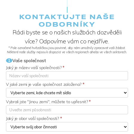
KONTAKTUJTE NAŠE
ODBORNÍKY
Rádi byste se o našich službách dozvěděli
více? Odpovíme vám co nejdříve.
* Pole označené hvězdičkou jsou povinné, aby nám umožnily zpracovat vaši žádost.
Některé naše služby nejsou k dispozici ve všech regionech a/nebo ve všech sektorech.
Vaše společnost
1
Jaký je název vaší společnosti?
*
V jaké zemi je vaše společnost založena?
*
Vybrali jste "Jinou zemi", můžete to upřesnit?
*
Jaký je obor vaší společnosti?
*