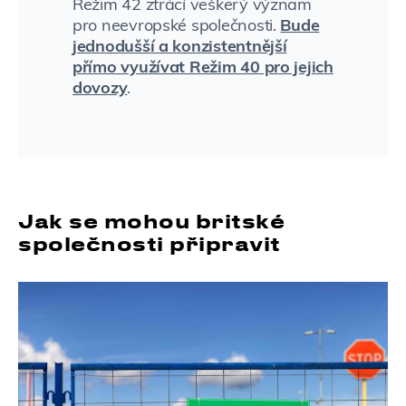
Režim 42 ztrácí veškerý význam
pro neevropské společnosti.
Bude
jednodušší a konzistentnější
přímo využívat Režim 40 pro jejich
dovozy
.
Jak se mohou britské
společnosti připravit