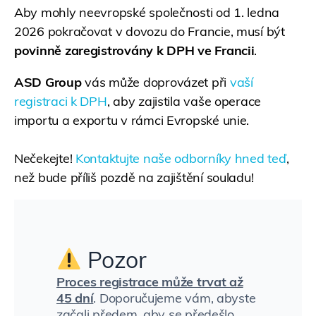
Aby mohly neevropské společnosti od 1. ledna
2026 pokračovat v dovozu do Francie, musí být
povinně zaregistrovány k DPH ve Francii
.
ASD Group
vás může doprovázet při
vaší
registraci k DPH
, aby zajistila vaše operace
importu a exportu v rámci Evropské unie.
Nečekejte!
Kontaktujte naše odborníky hned teď
,
než bude příliš pozdě na zajištění souladu!
Pozor
Proces registrace může trvat až
45 dní
. Doporučujeme vám, abyste
začali předem, aby se předešlo