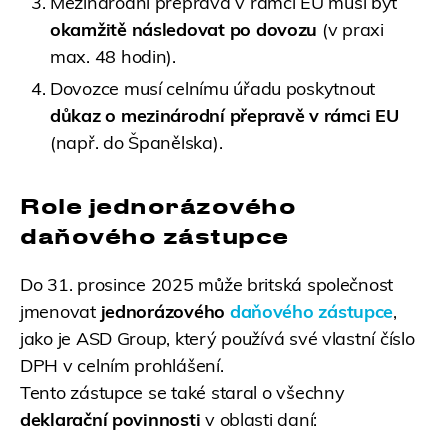
Mezinárodní přeprava v rámci EU musí být
okamžitě následovat po dovozu
(v praxi
max. 48 hodin).
Dovozce musí celnímu úřadu poskytnout
důkaz o mezinárodní přepravě v rámci EU
(např. do Španělska).
Role jednorázového
daňového zástupce
Do 31. prosince 2025 může britská společnost
jmenovat
jednorázového
daňového zástupce
,
jako je ASD Group, který používá své vlastní číslo
DPH v celním prohlášení.
Tento zástupce se také staral o všechny
deklarační povinnosti
v oblasti daní: