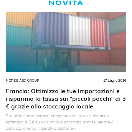
NOVITÀ
NOTIZIE ASD GROUP
17 Luglio 2026
Francia: Ottimizza le tue importazioni e
risparmia la tassa sui “piccoli pacchi” di 3
€ grazie allo stoccaggio locale
Poiché la nuova normativa impone ora un dazio doganale
forfettario di 3 € su ogni articolo importato tramite vendite a
distanza, diventa imperativo adattare i…