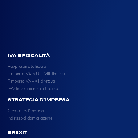
IVA E FISCALITÀ
Rappresentate fiscale
Rimborso IVA in UE - VIII direttiva
Rimborso IVA – XIII direttiva
IVA del commercio elettronico
STRATEGIA D’IMPRESA
Creazione d'impresa
Indirizzo di domiciliazione
BREXIT