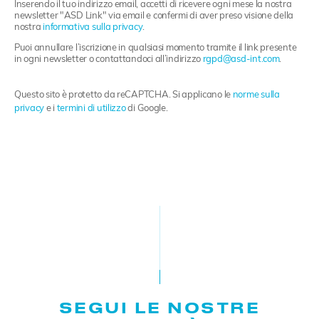
Inserendo il tuo indirizzo email, accetti di ricevere ogni mese la nostra
p
newsletter "ASD Link" via email e confermi di aver preso visione della
nostra
informativa sulla privacy
.
Puoi annullare l’iscrizione in qualsiasi momento tramite il link presente
in ogni newsletter o contattandoci all’indirizzo
rgpd@asd-int.com
.
Questo sito è protetto da reCAPTCHA. Si applicano le
norme sulla
privacy
e i
termini di utilizzo
di Google.
SEGUI LE NOSTRE