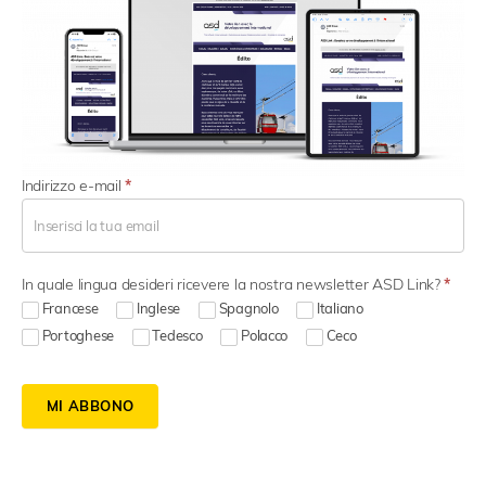
N
Indirizzo e-mail
*
e
w
s
l
In quale lingua desideri ricevere la nostra newsletter ASD Link?
*
e
t
Francese
Inglese
Spagnolo
Italiano
t
Portoghese
Tedesco
Polacco
Ceco
e
r
S
MI ABBONO
i
g
n
u