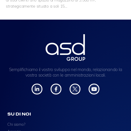
strategicamente situato a soli 15…
Semplifichiamo il vostro sviluppo nel mondo, relazionando la
vostra società con le amministrazioni locali.
SU DI NOI
Chi siamo?