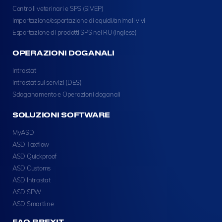
Controlli veterinari e SPS (SIVEP)
Importazione/esportazione di equidi/animali vivi
Esportazione di prodotti SPS nel RU (inglese)
OPERAZIONI DOGANALI
Intrastat
Intrastat sui servizi (DES)
Sdoganamento e Operazioni doganali
SOLUZIONI SOFTWARE
MyASD
ASD Taxflow
ASD Quickproof
ASD Customs
ASD Intrastat
ASD SPW
ASD Smartline
FAQ BREXIT