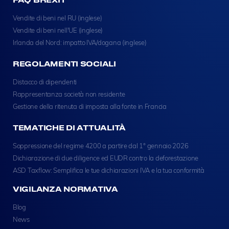
Vendite di beni nel RU (inglese)
Vendite di beni nell'UE (inglese)
Irlanda del Nord: impatto IVA/dogana (inglese)
REGOLAMENTI SOCIALI
Distacco di dipendenti
Rappresentanza società non residente
Gestione della ritenuta di imposta alla fonte in Francia
TEMATICHE DI ATTUALITÀ
Soppressione del regime 4200 a partire dal 1° gennaio 2026
Dichiarazione di due diligence ed EUDR contro la deforestazione
ASD Taxflow: Semplifica le tue dichiarazioni IVA e la tua conformità
VIGILANZA NORMATIVA
Blog
News