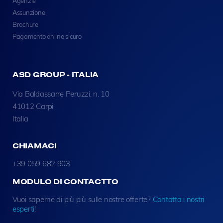
Agenzie
Assunzione
Brochure
Pagamento online sicuro
ASD GROUP - ITALIA
Via Baldassarre Peruzzi, n. 10
41012 Carpi
Italia
CHIAMACI
+39 059 682 903
MODULO DI CONTACTTO
Vuoi saperne di più più sulle nostre offerte?
Contatta i nostri
esperti
!