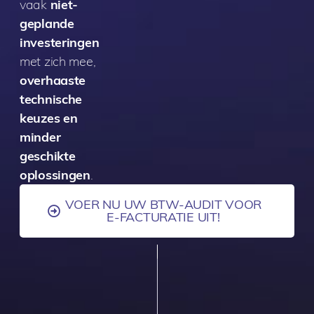
vaak
niet-
geplande
investeringen
met zich mee,
overhaaste
technische
keuzes en
minder
geschikte
oplossingen
.
VOER NU UW BTW-AUDIT VOOR
E-FACTURATIE UIT!