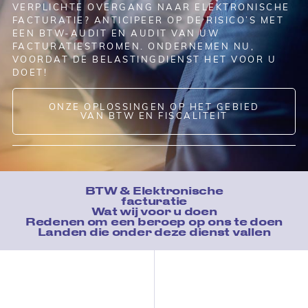
VERPLICHTE OVERGANG NAAR ELEKTRONISCHE
FACTURATIE? ANTICIPEER OP DE RISICO’S MET
EEN BTW-AUDIT EN AUDIT VAN UW
FACTURATIESTROMEN. ONDERNEMEN NU,
VOORDAT DE BELASTINGDIENST HET VOOR U
DOET!
ONZE OPLOSSINGEN OP HET GEBIED
VAN BTW EN FISCALITEIT
BTW & Elektronische
facturatie
Wat wij voor u doen
Redenen om een beroep op ons te doen
Landen die onder deze dienst vallen