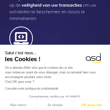
op de
veiligheid van uw transacties
om uw
activiteiten te beschermen en risico’s te
minimaliseren.
Salut c'est nous...
Digitalisering
les Cookies !
Wij ontwikkelen onze eigen specifieke
On a attendu d'être sûrs que le contenu de ce site
software
voor controle van stromen en
vous intéresse avant de vous déranger, mais on aimerait bien vous
drempels, elektronisch gegevensbeheer,
accompagner pendant votre visite...
C'est OK pour vous ?
herinneringen aan vervaldata enz... Alles is
Consulter notre politique de confidentialité
beschikbaar in
ons 100% online multiservice
E-Reporting in Frankrijk vanaf 01-09-2026
:
platform MyASD
.
Consentements certifiés par
Buitenlandse ondernemingen, bereid u voor!
Non merci
Je choisis
OK pour moi
Meer informatie