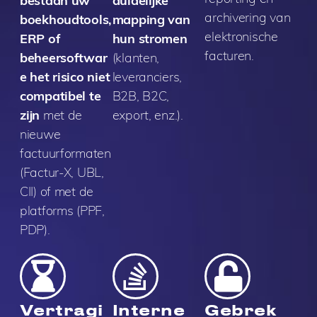
bestaan uw
duidelijke
archivering van
boekhoudtools,
mapping van
elektronische
ERP of
hun stromen
facturen.
beheersoftwar
(klanten,
e het risico niet
leveranciers,
compatibel te
B2B, B2C,
zijn
met de
export, enz.).
nieuwe
factuurformaten
(Factur-X, UBL,
CII) of met de
platforms (PPF,
PDP).
Vertragi
Interne
Gebrek