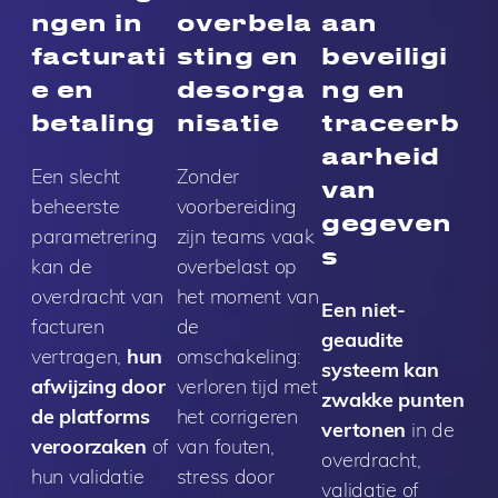
ngen in
overbela
aan
facturati
sting en
beveiligi
e en
desorga
ng en
betaling
nisatie
traceerb
aarheid
Een slecht
Zonder
van
beheerste
voorbereiding
gegeven
parametrering
zijn teams vaak
s
kan de
overbelast op
overdracht van
het moment van
Een niet-
facturen
de
geaudite
vertragen,
hun
omschakeling:
systeem kan
afwijzing door
verloren tijd met
zwakke punten
de platforms
het corrigeren
vertonen
in de
veroorzaken
of
van fouten,
overdracht,
hun validatie
stress door
validatie of