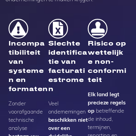
Incompa
Slechte
Risico op
tibiliteit
identifica
wettelijk
van
tie van
e non-
systeme
facturati
conformi
n en
estrome
teit
formaten
n
Elk land legt
precieze regels
Zonder
Veel
op
betreffende
voorafgaande
ondernemingen
de inhoud,
technische
beschikken niet
termijnen,
analyse
over een
reporting en