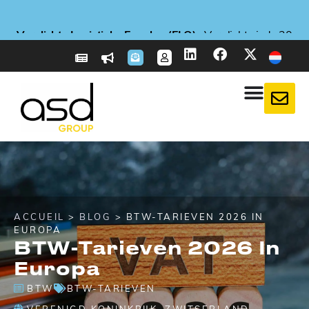
Nieuwe dienst
Nieuwe dienst
Nieuwe dienst
E-reporting in Frankrijk
E-reporting in Frankrijk
E-reporting in Frankrijk
Verplichte Logistieke Envelop (ELO)
Verplichte Logistieke Envelop (ELO)
Verplichte Logistieke Envelop (ELO)
Nieuw
Nieuw
Nieuw
Zorgvuldigheidsverklaring
Zorgvuldigheidsverklaring
Zorgvuldigheidsverklaring
: ASD Taxflow: Optimaliseer uw btw-aangiften!
: ASD Taxflow: Optimaliseer uw btw-aangiften!
: ASD Taxflow: Optimaliseer uw btw-aangiften!
: CBAM: bereid je nu voor op verplichtingen
: CBAM: bereid je nu voor op verplichtingen
: CBAM: bereid je nu voor op verplichtingen
: Buitenlandse bedrijven, bereid u
: Buitenlandse bedrijven, bereid u
: Buitenlandse bedrijven, bereid u
: Wat zegt de EUDR over
: Wat zegt de EUDR over
: Wat zegt de EUDR over
: Verplicht sinds 20
: Verplicht sinds 20
: Verplicht sinds 20
voor op 1 september 2026
voor op 1 september 2026
voor op 1 september 2026
rond koolstofbelasting
rond koolstofbelasting
rond koolstofbelasting
ontbossing?
ontbossing?
ontbossing?
april 2026
april 2026
april 2026
Meer informatie
Meer informatie
Meer informatie
Meer informatie
Meer informatie
Meer informatie
Meer informatie
Meer informatie
Meer informatie
Meer weten
Meer weten
Meer weten
Meer informatie
Meer informatie
Meer informatie
ACCUEIL
>
BLOG
> BTW-TARIEVEN 2026 IN
EUROPA
BTW-Tarieven 2026 In
Europa
BTW
BTW-TARIEVEN