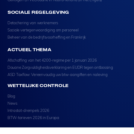
SOCIALE REGELGEVING
Detachering van werknemers
Sociale vertegenwoordiging om personeel
Beheer van de bedrijfsvoorheffing en Frankrijk
ACTUEEL THEMA
Afschaffing van het 4200-regime per 1 januari 2026
Douane Zorgvuldigheidsverklaring en EUDR tegen ontbossing
ASD Taxflow: Vereenvoudig uw btw-aangiften en naleving
WETTELIJKE CONTROLE
Blog
News
Intrastat-drempels 2026
BTW-tarieven 2026 in Europa