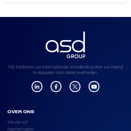
Wij faciliteren uw internationale ontwikkeling door uw bedrijf
te koppelen aan lokale overheden.
OVER ONS
Wie zijn wij?
Agentschappen