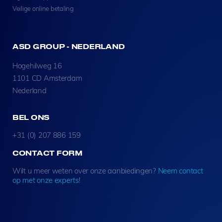
Veilige online betaling
ASD GROUP - NEDERLAND
Hogehilweg 16
1101 CD Amsterdam
Nederland
BEL ONS
+31 (0) 207 886 159
CONTACT FORM
Wilt u meer weten over onze aanbiedingen?
Neem contact
op met onze experts
!