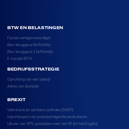
BTW EN BELASTINGEN
Fiscaal vertegenwoordiger
Btw-teruggave 8e Richtlijn
Btw-teruggave 13e Richtlijn
E-handel BTW
BEDRIJFSSTRATEGIE
Oprichting van een bedrijf
Adres van domicilie
BREXIT
Veterinaire en sanitaire controles (SIVEP)
Import/export van paardachtigen/levende dieren
Uitvoer van SPS-producten naar het VK ((in het Engels))