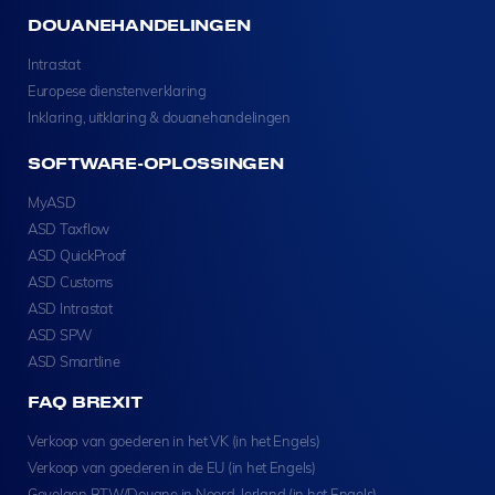
DOUANEHANDELINGEN
Intrastat
Europese dienstenverklaring
Inklaring, uitklaring & douanehandelingen
SOFTWARE-OPLOSSINGEN
MyASD
ASD Taxflow
ASD QuickProof
ASD Customs
ASD Intrastat
ASD SPW
ASD Smartline
FAQ BREXIT
Verkoop van goederen in het VK (in het Engels)
Verkoop van goederen in de EU (in het Engels)
Gevolgen BTW/Douane in Noord-Ierland (in het Engels)