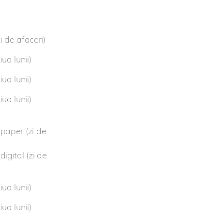
 de afaceri)
ua lunii)
ua lunii)
ua lunii)
paper (zi de
igital (zi de
ua lunii)
ua lunii)