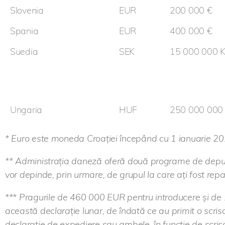
Slovenia
EUR
200 000 €
Spania
EUR
400 000 €
Suedia
SEK
15 000 000 
Ungaria
HUF
250 000 000
* Euro este moneda Croației începând cu 1 ianuarie 202
** Administrația daneză oferă două programe de depun
vor depinde, prin urmare, de grupul la care ați fost repa
*** Pragurile de 460 000 EUR pentru introducere și de 
această declarație lunar, de îndată ce au primit o scris
declarație de expediere sau ambele, în funcție de scris