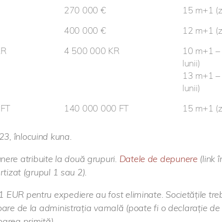
270 000 €
15 m+1 (zi
400 000 €
12 m+1 (zi
KR
4 500 000 KR
10 m+1 – 
lunii)
13 m+1 – d
lunii)
 FT
140 000 000 FT
15 m+1 (zi
3, înlocuind kuna.
ere atribuite la două grupuri.
Datele de depunere
(link 
rtizat (grupul 1 sau 2).
1 EUR pentru expediere au fost eliminate. Societățile tr
oare de la administrația vamală (poate fi o declarație de 
oarea primită).