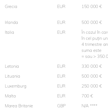
Grecia
EUR
150 000 €
Irlanda
EUR
500 000 €
Italia
EUR
În cazul în car
în cel puțin un
4 trimestre an
suma este
= sau > 350.
Letonia
EUR
330 000 €
Lituania
EUR
500 000 €
Luxemburg
EUR
250 000 €
Malta
EUR
700 €
Marea Britanie
GBP
N/A ****