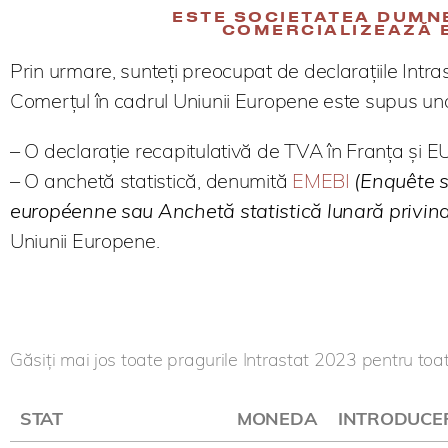
ESTE SOCIETATEA DUMN
COMERCIALIZEAZĂ 
Prin urmare, sunteți preocupat de declarațiile Intras
Comerțul în cadrul Uniunii Europene este supus unor
– O declarație recapitulativă de TVA în Franța și EU
– O anchetă statistică, denumită
EMEBI
(Enquête s
européenne sau Anchetă statistică lunară privind
Uniunii Europene.
Găsiți mai jos toate pragurile Intrastat 2023 pentru toat
STAT
MONEDA
INTRODUCE