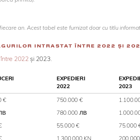
fiecare an. Acest tabel este furnizat doar cu titlu informat
GURILOR INTRASTAT ÎNTRE 2022 ȘI 20
t între 2022
și 2023.
CERI
EXPEDIERI
EXPEDI
2022
2023
0 €
750.000 €
1.100.0
ЛВ
780.000 ЛВ
1.000.0
€
55.000 €
75.000 
€
1.300.000 KN
200.000