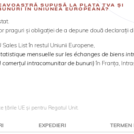
EAVOASTRĂ SUPUSĂ LA PLATA TVA ȘI
BUNURI ÎN UNIUNEA EUROPEANĂ?
tat.
 praguri și obligației de a depune două declarații di
 Sales List în restul Uniunii Europene,
tatistique mensuelle sur les échanges de biens in
 comerțul intracomunitar de bunuri)
în Franța, Intras
e țările UE și pentru Regatul Unit.
RI
EXPEDIERI
TERMEN 