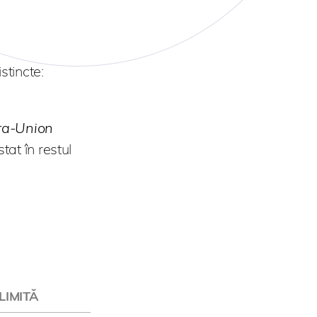
stincte:
tra-Union
tat în restul
LIMITĂ