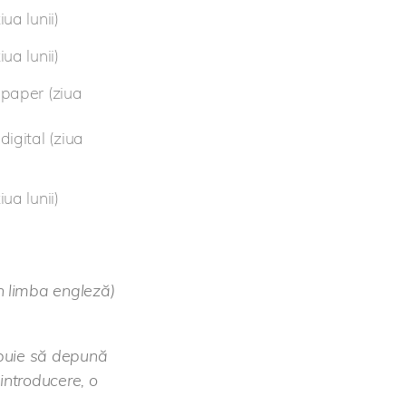
ua lunii)
ua lunii)
paper (ziua
igital (ziua
ua lunii)
în limba engleză)
ebuie să depună
introducere, o