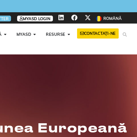
ROMÂNĂ
TTER
MYASD LOGIN
CONTACTAŢI-NE
Ă
MYASD
RESURSE
niunea Europeană