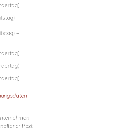
ndertag)
tstag) –
tstag) –
ndertag)
ndertag)
ndertag)
chungsdaten
 Unternehmen
rhaltener Post