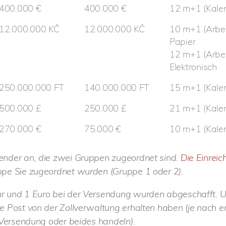
400.000 €
400.000 €
12 m+1 (Kale
12.000.000 KČ
12.000.000 KČ
10 m+1 (Arbei
Papier
12 m+1 (Arbei
Elektronisch
250.000.000 FT
140.000.000 FT
15 m+1 (Kale
500.000 £
250.000 £
21 m+1 (Kale
270.000 €
75.000 €
10 m+1 (Kale
lender an, die zwei Gruppen zugeordnet sind.
Die Einrei
ppe Sie zugeordnet wurden (Gruppe 1 oder 2).
uhr und 1 Euro bei der Versendung wurden abgeschafft.
e Post von der Zollverwaltung erhalten haben (je nach e
r Versendung oder beides handeln).