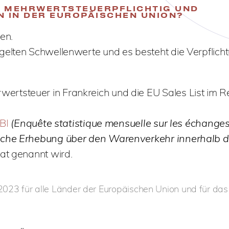
T MEHRWERTSTEUERPFLICHTIG UND
N IN DER EUROPÄISCHEN UNION?
en.
gelten Schwellenwerte und es besteht die Verpflich
rtsteuer in Frankreich und die EU Sales List im R
BI
(Enquête statistique mensuelle sur les échange
ische Erhebung über den Warenverkehr innerhalb d
tat genannt wird.
2023 für alle Länder der Europäischen Union und für das