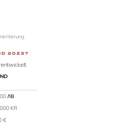
ientierung.
ND 2023?
entwickelt.
AND
000 ЛВ
.000 KR
0 €