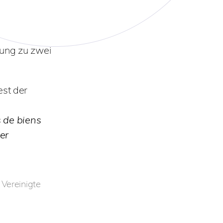
tung zu zwei
est der
s de biens
er
 Vereinigte