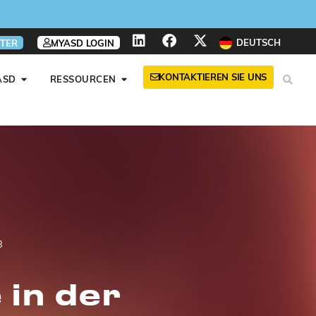
nen
nen
nen
DEUTSCH
TER
MYASD LOGIN
KONTAKTIEREN SIE UNS
ASD
RESSOURCEN
3
 in der