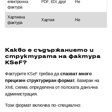
електронна
PDF, EDI, друг
Не
фактура
Хартиена
Хартия
Не
фактура
Какво е съдържанието и
структурата на фактура
KSeF?
Фактурите KSeF трябва да
спазват много
прецизен структуриран формат
, базиран на
XML схема
, определена от полската данъчна
администрация.
Този формат включва по-специално: