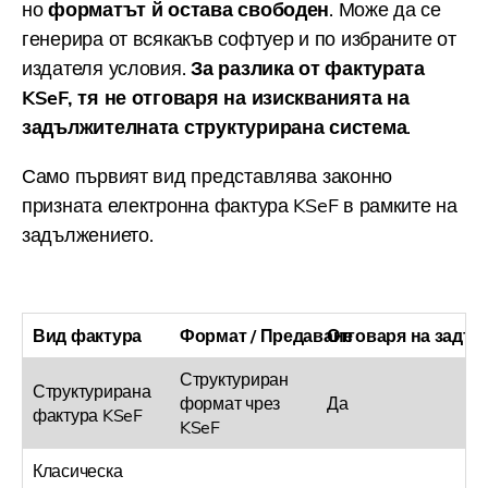
но
форматът й остава свободен
. Може да се
генерира от всякакъв софтуер и по избраните от
издателя условия.
За разлика от фактурата
KSeF, тя не отговаря на изискванията на
задължителната структурирана система
.
Само първият вид представлява законно
призната електронна фактура KSeF в рамките на
задължението.
Вид фактура
Формат / Предаване
Отговаря на задъ
Структуриран
Структурирана
формат чрез
Да
фактура KSeF
KSeF
Класическа