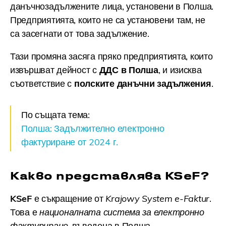
данъчнозадължените лица, установени в Полша.
Предприятията, които не са установени там, не
са засегнати от това задължение.
Тази промяна засяга пряко предприятията, които
извършват дейност с
ДДС в Полша
, и изисква
съответствие с
полските данъчни задължения
.
По същата тема:
Полша: Задължително електронно
фактуриране от 2024 г.
Какво представлява KSeF?
KSeF
е съкращение от
Krajowy System e-Faktur
.
Това е
националната система за електронно
фактуриране
, въведена в Полша.