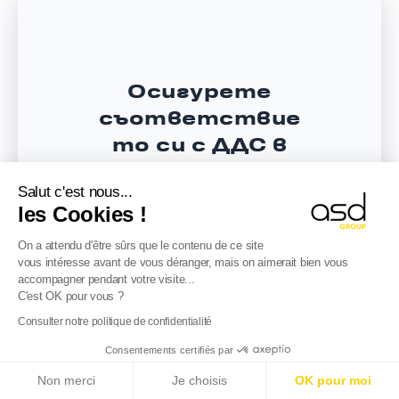
Осигурете
съответствие
то си с ДДС в
Полша
Salut c'est nous...
les Cookies !
Предвидете рисковете чрез
одит на ДДС
и анализ на
On a attendu d'être sûrs que le contenu de ce site
вашите фактуриращи потоци.
vous intéresse avant de vous déranger, mais on aimerait bien vous
accompagner pendant votre visite...
Възползвайте се от
C'est OK pour vous ?
експертизата на
Consulter notre politique de confidentialité
специалистите от ASD Group,
Електронно отчитане във Франция от 01.09.2026
Consentements certifiés par
за да структурирате и
г.
: Чуждестранни дружества, подгответе се!
обезпечите дейността си в
Non merci
Je choisis
OK pour moi
Научете повече