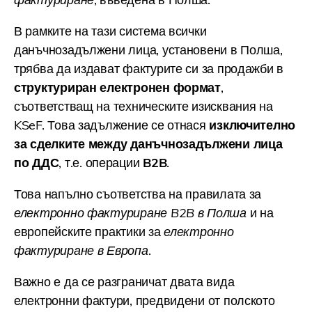
В рамките на тази система всички
данъчнозадължени лица, установени в Полша,
трябва да издават фактурите си за продажби в
структуриран електронен формат
,
съответстващ на техническите изисквания на
KSeF. Това задължение се отнася
изключително
за сделките между данъчнозадължени лица
по ДДС
, т.е. операции
B2B
.
Това напълно съответства на правилата за
електронно фактуриране B2B в Полша
и на
европейските практики за
електронно
фактуриране в Европа
.
Важно е да се разграничат двата вида
електронни фактури, предвидени от полското