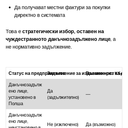
Да получават местни фактури за покупки
директно в системата
Това е
стратегически избор, оставен на
чуждестранното данъчнозадължено лице
, а
не нормативно задължение.
Статус на предприятието
Задължение за издаване чрез KSeF
Възможност за до
Данъчнозадълж
ено лице,
Да
—
установено в
(задължително)
Полша
Данъчнозадълж
ено лице,
Не (изключено)
Да (възможно)
неустановено в