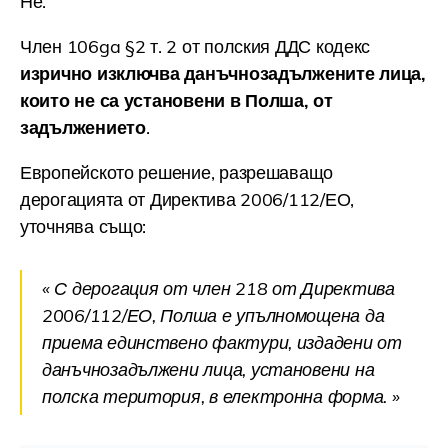
Не.
Член 106ga §2 т. 2 от полския ДДС кодекс
изрично изключва данъчнозадължените лица,
които не са установени в Полша, от
задължението
.
Европейското решение, разрешаващо
дерогацията от Директива 2006/112/ЕО,
уточнява също:
« С дерогация от член 218 от Директива
2006/112/ЕО, Полша е упълномощена да
приема единствено фактури, издадени от
данъчнозадължени лица, установени на
полска територия, в електронна форма. »