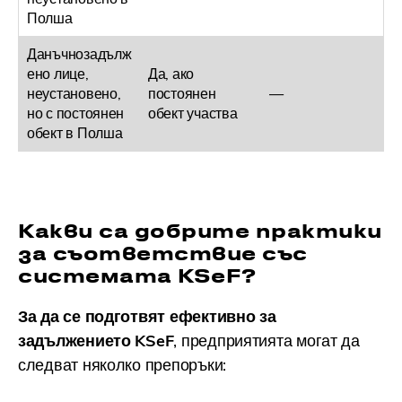
Полша
Данъчнозадълж
ено лице,
Да, ако
неустановено,
постоянен
—
но с постоянен
обект участва
обект в Полша
Какви са добрите практики
за съответствие със
системата KSeF?
За да се подготвят ефективно за
задължението KSeF
, предприятията могат да
следват няколко препоръки: