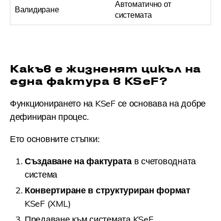
Автоматично от
Валидиране
системата
Какъв е жизненят цикъл на
една фактура в KSeF?
Функционирането на KSeF се основава на добре
дефиниран процес.
Ето основните стъпки:
Създаване на фактурата
в счетоводната
система
Конвертиране в структуриран формат
KSeF (XML)
Предаване към системата KSeF