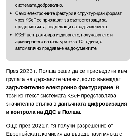
системата доброволно.
Само електронните фактури в структуриран формат
чрез KSeF се признават за съответстващи за
предприятията, подлежащи на задължението.
KSeF централизира издаването, получаването и
архивирането на фактурите за 10 години, с
автоматично предаване на документите.
През 2023 г. Полша реши да се присъедини към
групата на държавите членки, които въвеждат
задължително електронно фактуриране
. В
този контекст системата KSeF представлява
значителна стъпка в
данъчната цифровизация
и контрола на ДДС в Полша
.
Още през 2022 г. тя получи разрешение от
Европейската комисия да въведе тази мярка с