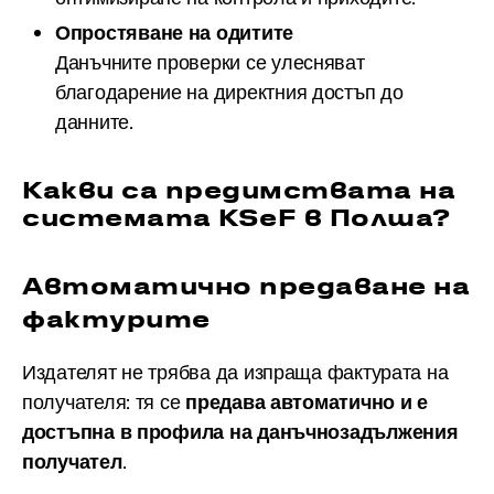
Опростяване на одитите
Данъчните проверки се улесняват
благодарение на директния достъп до
данните.
Какви са предимствата на
системата KSeF в Полша?
Автоматично предаване на
фактурите
Издателят не трябва да изпраща фактурата на
получателя: тя се
предава автоматично и е
достъпна в профила на данъчнозадължения
получател
.