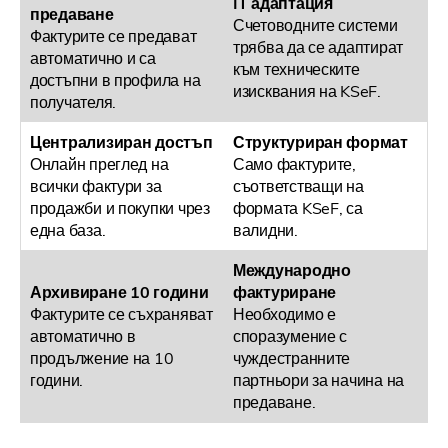
IT адаптация
предаване
Счетоводните системи
Фактурите се предават
трябва да се адаптират
автоматично и са
към техническите
достъпни в профила на
изисквания на KSeF.
получателя.
Централизиран достъп
Структуриран формат
Онлайн преглед на
Само фактурите,
всички фактури за
съответстващи на
продажби и покупки чрез
формата KSeF, са
една база.
валидни.
Международно
Архивиране 10 години
фактуриране
Фактурите се съхраняват
Необходимо е
автоматично в
споразумение с
продължение на 10
чуждестранните
години.
партньори за начина на
предаване.