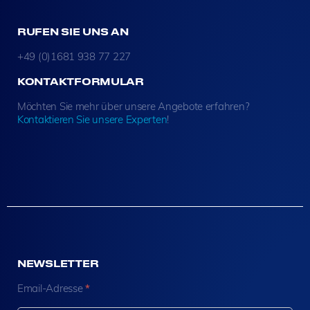
RUFEN SIE UNS AN
+49 (0)1681 938 77 227
KONTAKTFORMULAR
Möchten Sie mehr über unsere Angebote erfahren?
Kontaktieren Sie unsere Experten
!
NEWSLETTER
N
Email-Adresse
*
e