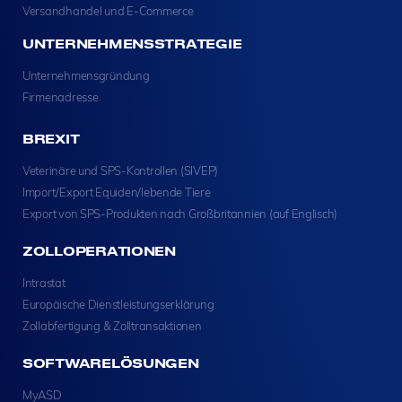
Versandhandel und E-Commerce
UNTERNEHMENSSTRATEGIE
Unternehmensgründung
Firmenadresse
BREXIT
Veterinäre und SPS-Kontrollen (SIVEP)
Import/Export Equiden/lebende Tiere
Export von SPS-Produkten nach Großbritannien (auf Englisch)
ZOLLOPERATIONEN
Intrastat
Europäische Dienstleistungserklärung
Zollabfertigung & Zolltransaktionen
SOFTWARELÖSUNGEN
MyASD