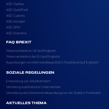
ASD Taxflow
ASD QuickProof
ASD Customs
ASD Intrastat
ASD SPW
ASD Smartline
FAQ BREXIT
Warenverkäufe an UK (auf Englisch)
Warenverkäufe in der EU (auf Englisch)
Auswirkungen von Mehrwertsteuer/Zoll in Nordirland (auf Englisch)
SOZIALE REGELUNGEN
Entsendung von Arbeitnehmern
Vertretung ausländischer Unternehmen
Verwaltung des Einkommensteuerabzugs an der Quelle in Frankreich
AKTUELLES THEMA