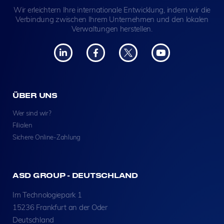
Wir erleichtern Ihre internationale Entwicklung, indem wir die
Verbindung zwischen Ihrem Unternehmen und den lokalen
Verwaltungen herstellen.
ÜBER UNS
Wer sind wir?
Filialen
Sichere Online-Zahlung
ASD GROUP - DEUTSCHLAND
Im Technologiepark 1
15236 Frankfurt an der Oder
Deutschland