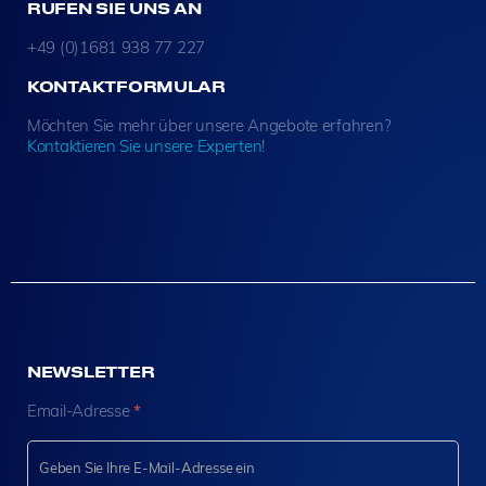
RUFEN SIE UNS AN
+49 (0)1681 938 77 227
KONTAKTFORMULAR
Möchten Sie mehr über unsere Angebote erfahren?
Kontaktieren Sie unsere Experten
!
NEWSLETTER
N
Email-Adresse
*
e
w
s