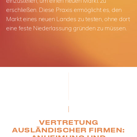
einzustellen, um einen neuen Markt zu
erschließen. Diese Praxis ermöglicht es, den
Markt eines neuen Landes zu testen, ohne dort
eine feste Niederlassung gründen zu müssen.
VERTRETUNG
AUSLÄNDISCHER FIRMEN: