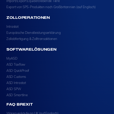
Import/Export Equiden/lebende Tiere
Export von SPS-Produkten nach Großbritannien (auf Englisch)
ZOLLOPERATIONEN
Intrastat
Europäische Dienstleistungserklärung
Zollabfertigung & Zolltransaktionen
SOFTWARELÖSUNGEN
MyASD
ASD Taxflow
ASD QuickProof
ASD Customs
ASD Intrastat
ASD SPW
ASD Smartline
FAQ BREXIT
Warenverkäufe an UK (auf Englisch)