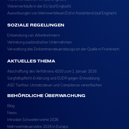
Warenverkäufe in der EU (auf Englisch)
Auswirkungen von Mehrwertsteuer/Zoll in Nordirland (auf Englisch)
SOZIALE REGELUNGEN
Entsendung von Arbeitnehmern
Vertretung ausländischer Unternehmen
Verwaltung des Einkommensteuerabzugs an der Quelle in Frankreich
AKTUELLES THEMA
Abschaffung des Verfahrens 4200 zum 1. Januar 2026
Sorgfaltspflicht-Erklärung und EUDR gegen Entwaldung
ASD Taxflow: Umsatzsteuer und Compliance vereinfachen
BEHÖRDLICHE ÜBERWACHUNG
Blog
News
Intrastat-Schwellenwerte 2026
Mehrwertsteuersätze 2026 in Europa