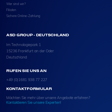
Wer sind wir?
Filialen
Sichere Online-Zahlung
ASD GROUP - DEUTSCHLAND
Im Technologiepark 1
15236 Frankfurt an der Oder
Deutschland
RUFEN SIE UNS AN
+49 (0)1681 938 77 227
KONTAKTFORMULAR
Möchten Sie mehr über unsere Angebote erfahren?
Kontaktieren Sie unsere Experten
!