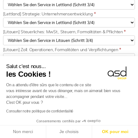
[Lettland] Strategie: Unternehmensentwicklung
*
[Litauen] Steuerliches: MwSt., Steuern, Formalitäten & Pflichten
*
[Litauen] Zoll: Operationen, Formalitäten und Verpflichtungen
*
Salut c'est nous...
[Litauen] Strategie: Unternehmensentwicklung
*
les Cookies !
On a attendu d'être sûrs que le contenu de ce site
[Luxemburg] Steuerliches: MwSt., Steuern, Formalitäten & Pflichten
*
vous intéresse avant de vous déranger, mais on aimerait bien vous
accompagner pendant votre visite...
C'est OK pour vous ?
[Luxemburg] Zoll: Operationen, Formalitäten und Verpflichtungen
*
Consulter notre politique de confidentialité
[Luxemburg] Strategie: Unternehmensentwicklung
*
E-Reporting in Frankreich ab dem 01.09.2026
:
Consentements certifiés par
Ausländische Unternehmen, bereiten Sie sich vor!
Non merci
Je choisis
OK pour moi
Mehr erfahren