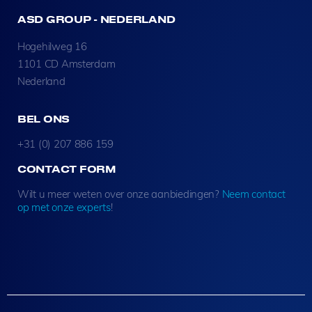
ASD GROUP - NEDERLAND
Hogehilweg 16
1101 CD Amsterdam
Nederland
BEL ONS
+31 (0) 207 886 159
CONTACT FORM
Wilt u meer weten over onze aanbiedingen?
Neem contact
op met onze experts
!