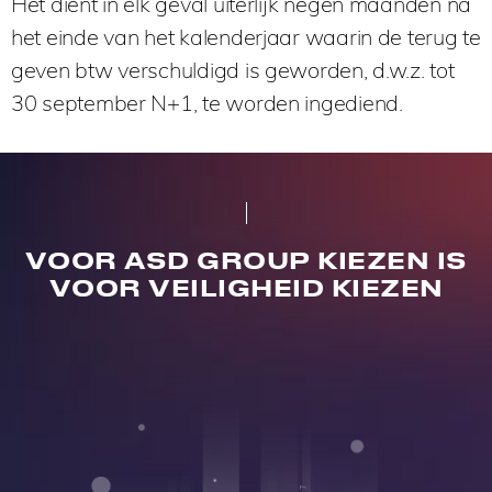
Het dient in elk geval uiterlijk negen maanden na
het einde van het kalenderjaar waarin de terug te
geven btw verschuldigd is geworden, d.w.z. tot
30 september N+1, te worden ingediend.
VOOR ASD GROUP KIEZEN IS
VOOR VEILIGHEID KIEZEN