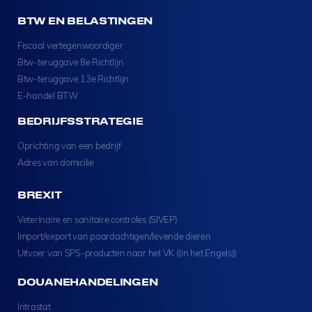
BTW EN BELASTINGEN
Fiscaal vertegenwoordiger
Btw-teruggave 8e Richtlijn
Btw-teruggave 13e Richtlijn
E-handel BTW
BEDRIJFSSTRATEGIE
Oprichting van een bedrijf
Adres van domicilie
BREXIT
Veterinaire en sanitaire controles (SIVEP)
Import/export van paardachtigen/levende dieren
Uitvoer van SPS-producten naar het VK ((in het Engels))
DOUANEHANDELINGEN
Intrastat