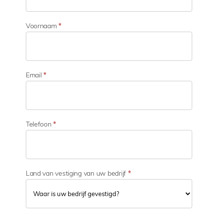
c
t
o
Voornaam
*
r
v
a
n
a
Email
*
c
t
i
v
i
Telefoon
*
t
e
i
t
Land van vestiging van uw bedrijf
*