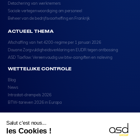
Detachering van werknemers
Sociale vertegenwoordiging om personeel
Beheer van de bedrijfsvoorheffing en Frankrijk
ACTUEEL THEMA
Afschaffing van het 4200-regime per 1 januari 2026
Douane Zorgvuldigheidsverklaring en EUDR tegen ontbossing
ASD Taxflow: Vereenvoudig uw btw-aangiften en naleving
WETTELIJKE CONTROLE
Blog
News
Intrastat-drempels 2026
BTW-tarieven 2026 in Europa
Salut c'est nous...
les Cookies !