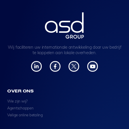
Wij faciliteren uw internationale ontwikkeling door uw bedrijf
te koppelen aan lokale overheden.
OVER ONS
Wie zijn wij?
Agentschappen
Veilige online betaling