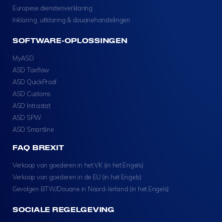
Europese dienstenverklaring
Inklaring, uitklaring & douanehandelingen
SOFTWARE-OPLOSSINGEN
MyASD
ASD Taxflow
ASD QuickProof
ASD Customs
ASD Intrastat
ASD SPW
ASD Smartline
FAQ BREXIT
Verkoop van goederen in het VK (in het Engels)
Verkoop van goederen in de EU (in het Engels)
Gevolgen BTW/Douane in Noord-Ierland (in het Engels)
SOCIALE REGELGEVING