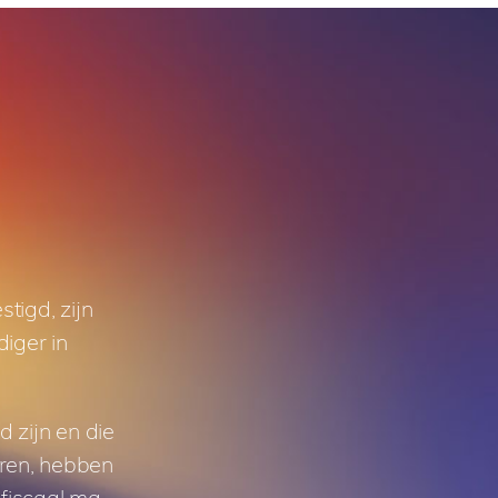
tigd, zijn
diger in
 zijn en die
eren, hebben
 fiscaal ma