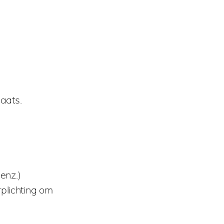
laats.
enz.)
plichting om