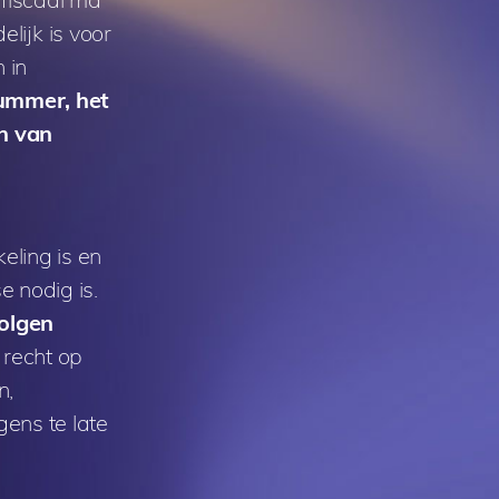
lijk is voor
 in
nummer, het
n van
eling is en
e nodig is.
volgen
t recht op
n,
gens te late