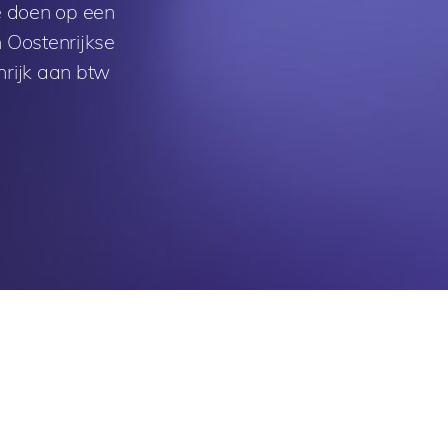
e doen op een
n Oostenrijkse
nrijk aan btw