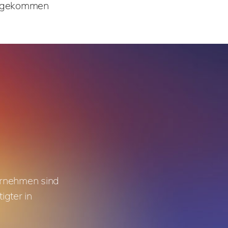
achgekommen
ernehmen sind
igter in