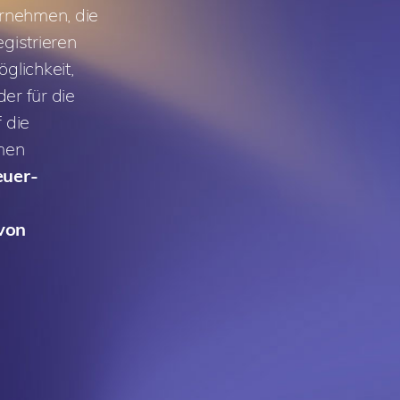
rnehmen, die
egistrieren
glichkeit,
er für die
 die
men
euer-
von