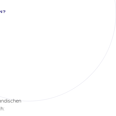
N?
ländischen
h: