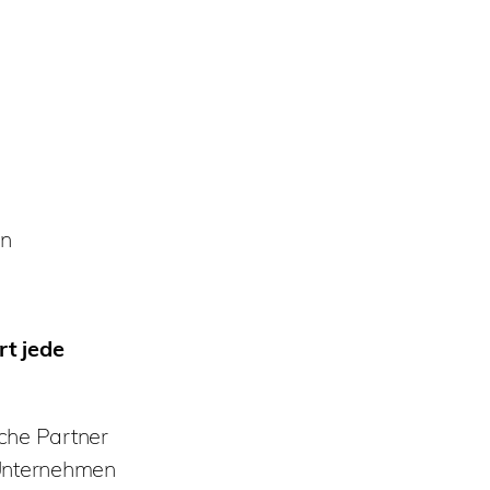
en
rt jede
sche Partner
 Unternehmen