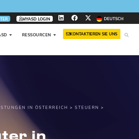
nen
nen
nen
DEUTSCH
TER
MYASD LOGIN
KONTAKTIEREN SIE UNS
ASD
RESSOURCEN
ISTUNGEN IN ÖSTERREICH
>
STEUERN
>
ter in