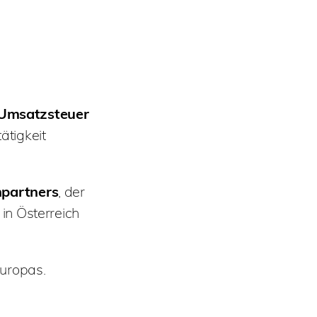
e Umsatzsteuer
ätigkeit
hpartners
, der
 in Österreich
uropas.