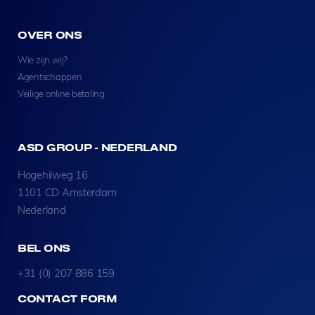
OVER ONS
Wie zijn wij?
Agentschappen
Veilige online betaling
ASD GROUP - NEDERLAND
Hogehilweg 16
1101 CD Amsterdam
Nederland
BEL ONS
+31 (0) 207 886 159
CONTACT FORM