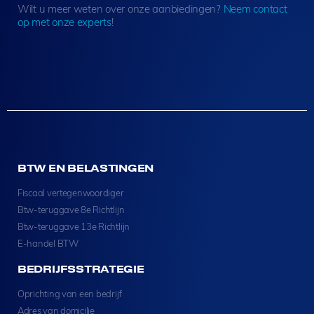
Wilt u meer weten over onze aanbiedingen?
Neem contact
op met onze experts
!
BTW EN BELASTINGEN
Fiscaal vertegenwoordiger
Btw-teruggave 8e Richtlijn
Btw-teruggave 13e Richtlijn
E-handel BTW
BEDRIJFSSTRATEGIE
Oprichting van een bedrijf
Adres van domicilie