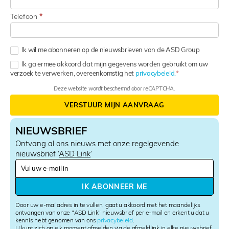
Telefoon
*
Ik wil me abonneren op de nieuwsbrieven van de ASD Group
Ik ga ermee akkoord dat mijn gegevens worden gebruikt om uw
verzoek te verwerken, overeenkomstig het
privacybeleid.
Deze website wordt beschermd door reCAPTCHA.
VERSTUUR MIJN AANVRAAG
NIEUWSBRIEF
Ontvang al ons nieuws met onze regelgevende
nieuwsbrief ‘
ASD Link
‘
N
e
w
IK ABONNEER ME
s
l
Door uw e-mailadres in te vullen, gaat u akkoord met het maandelijks
e
ontvangen van onze "ASD Link" nieuwsbrief per e-mail en erkent u dat u
kennis hebt genomen van ons
privacybeleid
.
t
U kunt zich op elk moment afmelden via de afmeldlink in elke nieuwsbrief