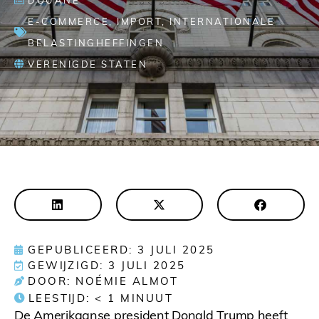
DOUANE
E-COMMERCE
,
IMPORT
,
INTERNATIONALE
BELASTINGHEFFINGEN
VERENIGDE STATEN
GEPUBLICEERD: 3 JULI 2025
GEWIJZIGD: 3 JULI 2025
DOOR: NOÉMIE ALMOT
LEESTIJD:
< 1
MINUUT
De Amerikaanse president Donald Trump heeft