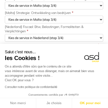
[Malta] Strategie: Ontwikkeling van bedrijven
*
[Nederland] Fiscaal: Btw, Belastingen, Formaliteiten &
Verplichtingen
*
[Nederland] Douane: Operaties, formaliteiten en verplichtingen
*
Salut c'est nous...
les Cookies !
[Nederland] Strategie: Ontwikkeling van bedrijven
*
On a attendu d'être sûrs que le contenu de ce site
vous intéresse avant de vous déranger, mais on aimerait bien vous
[Polen] Fiscaal: Btw, Belastingen, Formaliteiten & Verplichtingen
*
accompagner pendant votre visite...
C'est OK pour vous ?
[Polen] Douane: Operaties, formaliteiten en verplichtingen
*
Consulter notre politique de confidentialité
E-Reporting in Frankrijk vanaf 01-09-2026
:
Consentements certifiés par
Buitenlandse ondernemingen, bereid u voor!
[Polen] Strategie: Bedrijfsontwikkeling
*
Non merci
Je choisis
OK pour moi
Meer informatie