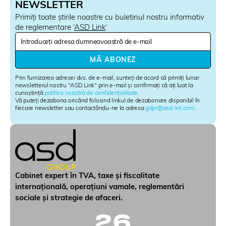
NEWSLETTER
Primiți toate știrile noastre cu buletinul nostru informativ
de reglementare ‘
ASD Link
‘
N
e
w
MĂ ABONEZ
s
l
Prin furnizarea adresei dvs. de e-mail, sunteți de acord să primiți lunar
e
newsletterul nostru "ASD Link" prin e-mail și confirmați că ați luat la
cunoștință
politica noastră de confidențialitate
.
t
Vă puteți dezabona oricând folosind linkul de dezabonare disponibil în
t
fiecare newsletter sau contactându-ne la adresa
gdpr@asd-int.com
.
e
r
S
i
g
n
u
Cabinet expert în TVA, taxe și fiscalitate
p
internațională, operațiuni vamale, reglementări
sociale și strategie de afaceri.
26