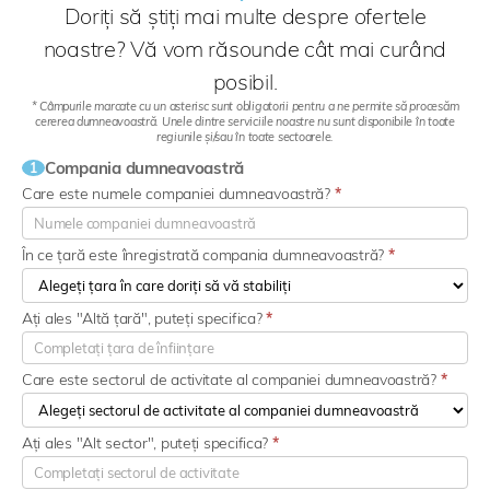
Doriți să știți mai multe despre ofertele
noastre? Vă vom răsounde cât mai curând
posibil.
* Câmpurile marcate cu un asterisc sunt obligatorii pentru a ne permite să procesăm
cererea dumneavoastră. Unele dintre serviciile noastre nu sunt disponibile în toate
regiunile și/sau în toate sectoarele.
Compania dumneavoastră
1
Care este numele companiei dumneavoastră?
*
În ce țară este înregistrată compania dumneavoastră?
*
Ați ales "Altă țară", puteți specifica?
*
Care este sectorul de activitate al companiei dumneavoastră?
*
Ați ales "Alt sector", puteți specifica?
*