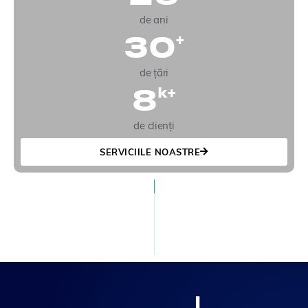
de ani
30
+
de țări
8
k+
de clienți
SERVICIILE NOASTRE