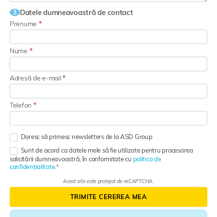
Datele dumneavoastră de contact
3
Prenume
*
Nume
*
Adresă de e-mail
*
Telefon
*
Doresc să primesc newsletters de la ASD Group
Sunt de acord ca datele mele să fie utilizate pentru procesarea
solicitării dumneavoastră, în conformitate cu
politica de
confidențialitate.
Acest site este protejat de reCAPTCHA.
TRIMITE CEREREA MEA