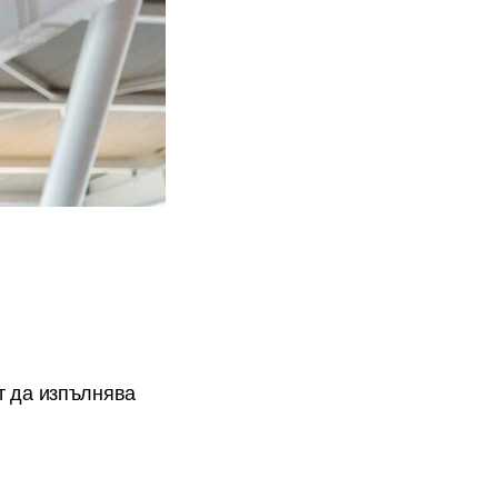
т да изпълнява
и