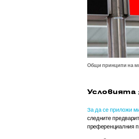
Общи принципи на м
Условията 
За да се приложи м
следните предварит
преференциалния пр