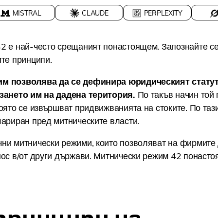
MISTRAL
CLAUDE
PERPLEXITY
2 е най-често срещаният понастоящем. Запознайте се
ите принципи.
м позволява да се дефинира юридическият стату
зането им на дадена територия.
По такъв начин той
оято се извършват придвижванията на стоките. По таз
лариран пред митническите власти.
ни митнически режими, които позволяват на фирмите 
нос в/от други държави. Митнически режим 42 понасто
принципи на