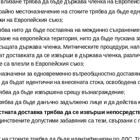
влизане трябва да бъде държава членка на Европейс
райно местоназначение на стоките трябва да бъде едн
ки на Европейския съюз;
ябва нито да бъде поставяна на междинно съхранение
зане на европейска територия, нито да бъде пускана 
същата държава членка. Митническите процедури, нал
ат доставката да се извърши в държава членка, разли
те са влезли в Европейския съюз;
дназначени за едновременно вътреобщностно доставян
да бъдат идентични на внесената стока, освободена 
рябва да бъде извършена срещу възнаграждение;
ябва да бъде данъчно задължено лице и да действа к
ната доставка трябва да се извърши непосредст
инствените допустими забавяния са тези, свързани с 
на стоките трябва да бъде идентифициран по ДДС. Т