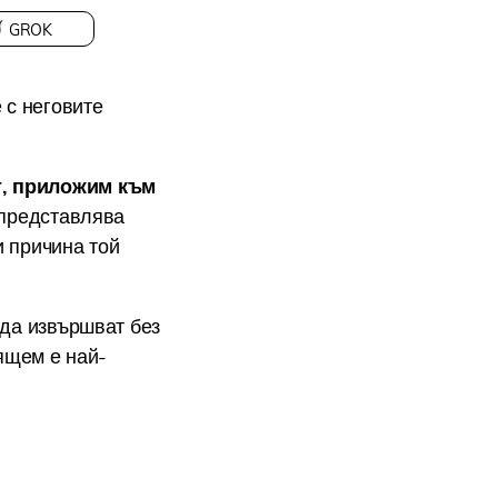
GROK
 с неговите
т, приложим към
 представлява
и причина той
да извършват без
ящем е най-