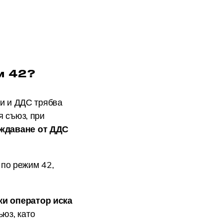
м 42?
си и ДДС трябва
я съюз, при
ождаване от ДДС
 по режим 42,
ки оператор иска
юз, като