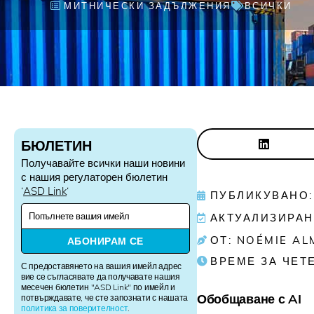
МИТНИЧЕСКИ ЗАДЪЛЖЕНИЯ
ВСИЧКИ
БЮЛЕТИН
Получавайте всички наши новини
с нашия регулаторен бюлетин
‘
ASD Link
‘
ПУБЛИКУВАНО: 
N
АКТУАЛИЗИРАН:
e
w
ОТ: NOÉMIE AL
АБОНИРАМ СЕ
s
ВРЕМЕ ЗА ЧЕТ
l
С предоставянето на вашия имейл адрес
e
вие се съгласявате да получавате нашия
месечен бюлетин "ASD Link" по имейл и
t
Обобщаване с AI
потвърждавате, че сте запознати с нашата
t
политика за поверителност
.