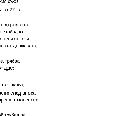
кия съюз;
а от 27-те
 в държавата
за свободно
ожени от този
чна от държавата,
е, трябва
от ДДС;
ато такова;
вено след вноса
.
претоварването на
ой трябва да