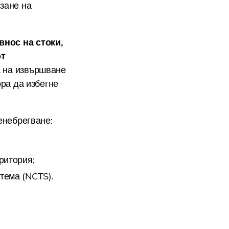
зане на
внос на стоки,
от
а на извършване
ора да избегне
енебрегване:
ритория;
тема (NCTS).