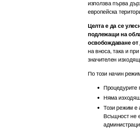
използва първа дър
европейска терито
Целта е да се уле
подлежащи на обла
освобождаване от
на вноса, така и пр
значителен изходящ
По този начин режим
Процедурите п
Няма изходящ 
Този режим е 
Всъщност не 
администраци