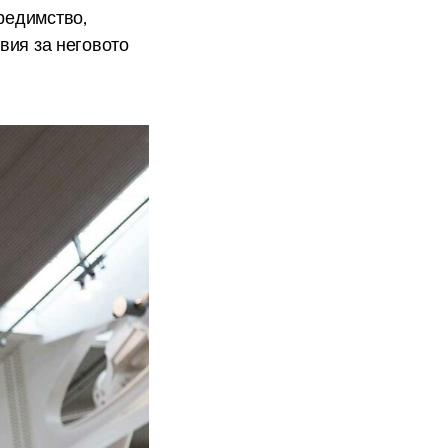
редимство,
вия за неговото