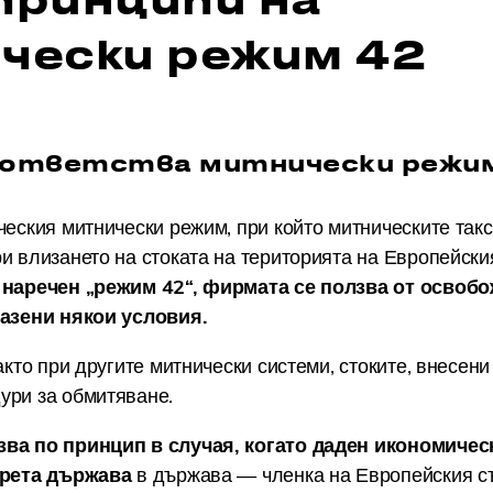
чески режим 42
съответства митнически режи
ческия митнически режим, при който митническите так
и влизането на стоката на територията на Европейски
,
наречен „режим 42“, фирмата се ползва от освоб
пазени някои условия.
както при другите митнически системи, стоките, внесени
ури за обмитяване.
зва по принцип в случая, когато даден икономичес
трета държава
в държава — членка на Европейския съ