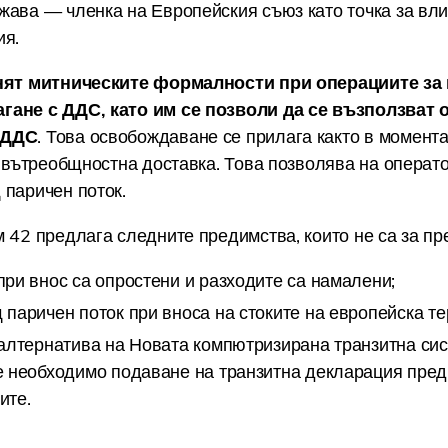
жава — членка на Европейския съюз като точка за вли
рия.
снят митническите формалности при операциите за 
гане с ДДС, като им се позволи да се възползват 
 ДДС
. Това освобождаване се прилага както в момент
и вътреобщностна доставка. Това позволява на операт
 паричен поток.
 42 предлага следните предимства, които не са за пр
ри внос са опростени и разходите са намалени;
паричен поток при вноса на стоките на европейска те
алтернатива на Новата компютризирана транзитна сис
е необходимо подаване на транзитна декларация пред
ите.