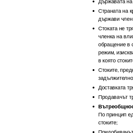
Държавата на 
Страната на к
държави член
Стоката не тр
членка на вли
обращение в 
режим, изискв
в която стоки
Стоките, пре
задължително 
Доставката т
Продавачът тр
Вътреобщност
По принцип ед
стоките;
Придобивачът 