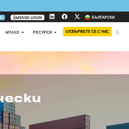
БЪЛГАРСКИ
R
MYASD LOGIN
СВЪРЖЕТЕ СЕ С НАС
MYASD
РЕСУРСИ
чески