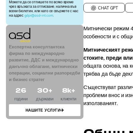
e
Можете да се отпишете по всяко време
r
чрез връзката за отписване, налична във
CHAT GPT
всеки бюлетин, или като се свържете с нас
S
на адрес
gdpr@asd-int.com
.
i
g
Митнически режим 4
n
u
особености и с общ
p
Експертна консултантска
Митническият режи
фирма по международно
стоките, преди вли
развитие, ДДС и международно
общата основа, на к
данъчно облагане, митнически
операции, социални разпоредби
трябва да бъде дек
и бизнес стратег
Съществуват различ
26
30
+
8
k+
проблеми внос и из
години
държави
клиенти
използваният.
НАШИТЕ УСЛУГИ
Общи 