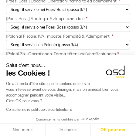
[Paesi Bassi] Dogana: Operazioni, formalità ed adempimenti
*
[Paesi Bassi] Strategia: Sviluppo aziendale
*
[Polonia] Fiscale: IVA, Imposte, Formalità & Adempimenti
*
[Polen] Zoll: Operationen, Formalitäten und Verpflichtungen
*
Salut c'est nous...
[Polonia] Strategia: Sviluppo delle imprese
*
les Cookies !
On a attendu d'être sûrs que le contenu de ce site
[Portogallo] Fiscale: IVA, Imposte, Formalità & Adempimenti
*
vous intéresse avant de vous déranger, mais on aimerait bien vous
accompagner pendant votre visite...
C'est OK pour vous ?
[Portogallo] Dogana: Operazioni, formalità ed adempimenti
*
Consulter notre politique de confidentialité
Consentements certifiés par
[Portogallo] Strategia: Sviluppo aziendale
*
E-Reporting in Francia dal 01/09/2026
: Se la tua
Non merci
Je choisis
OK pour moi
azienda è estera, preparati!
Scopri di più