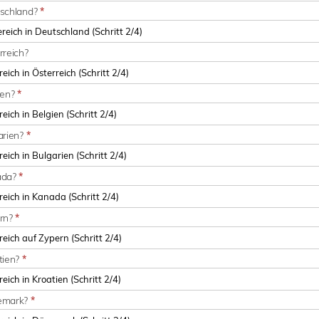
tschland?
*
rreich?
ien?
*
arien?
*
nada?
*
ern?
*
tien?
*
nemark?
*