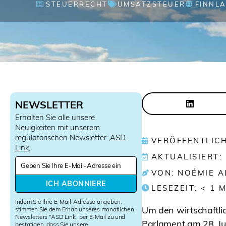
STEUERRECHT
UMSATZSTEUER
FINNL
NEWSLETTER
Erhalten Sie alle unsere
Neuigkeiten mit unserem
regulatorischen Newsletter ‚
ASD
VERÖFFENTLICHT
Link
‚
AKTUALISIERT: 
N
e
VON: NOÉMIE 
w
ICH ABONNIERE
LESEZEIT:
< 1
M
s
l
Indem Sie Ihre E-Mail-Adresse angeben,
e
Um den wirtschaftli
stimmen Sie dem Erhalt unseres monatlichen
Newsletters "ASD Link" per E-Mail zu und
t
Parlament am 28. J
bestätigen, dass Sie unsere