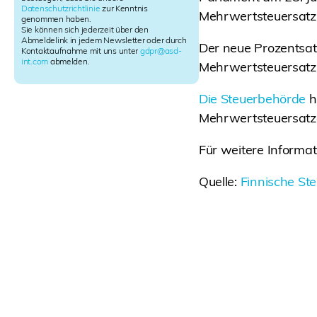
t
Datenschutzrichtlinie
zur Kenntnis
Mehrwertsteuersatz
e
genommen haben.
r
Sie können sich jederzeit über den
Abmeldelink in jedem Newsletter oder durch
S
Der neue Prozentsat
Kontaktaufnahme mit uns unter
gdpr@asd-
i
int.com
abmelden.
Mehrwertsteuersatz
g
n
u
Die Steuerbehörde
h
p
Mehrwertsteuersatzes
Für weitere Inform
Quelle:
Finnische St