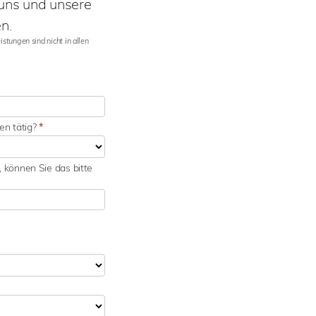
 uns und unsere
n.
stungen sind nicht in allen
en tätig?
*
 können Sie das bitte