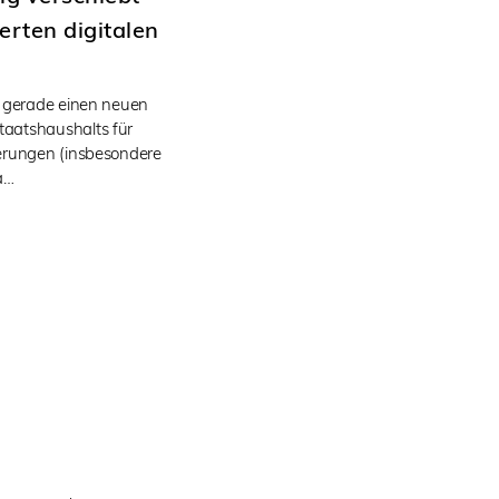
ierten digitalen
t gerade einen neuen
aatshaushalts für
erungen (insbesondere
a…