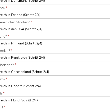
and?
*
Vereinigten Staaten?
*
land?
*
kreich?
*
echenland?
*
arn?
*
nd?
*
en?
*