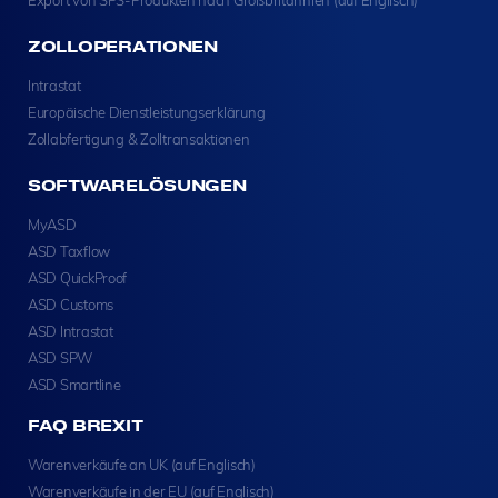
ZOLLOPERATIONEN
Intrastat
Europäische Dienstleistungserklärung
Zollabfertigung & Zolltransaktionen
SOFTWARELÖSUNGEN
MyASD
ASD Taxflow
ASD QuickProof
ASD Customs
ASD Intrastat
ASD SPW
ASD Smartline
FAQ BREXIT
Warenverkäufe an UK (auf Englisch)
Warenverkäufe in der EU (auf Englisch)