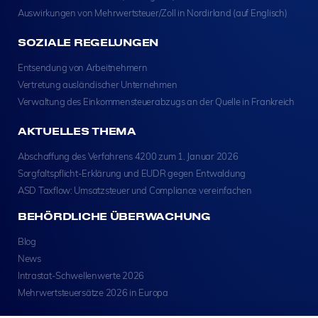
Auswirkungen von Mehrwertsteuer/Zoll in Nordirland (auf Englisch)
SOZIALE REGELUNGEN
Entsendung von Arbeitnehmern
Vertretung ausländischer Unternehmen
Verwaltung des Einkommensteuerabzugs an der Quelle in Frankreich
AKTUELLES THEMA
Abschaffung des Verfahrens 4200 zum 1. Januar 2026
Sorgfaltspflicht-Erklärung und EUDR gegen Entwaldung
ASD Taxflow: Umsatzsteuer und Compliance vereinfachen
BEHÖRDLICHE ÜBERWACHUNG
Blog
News
Intrastat-Schwellenwerte 2026
Mehrwertsteuersätze 2026 in Europa