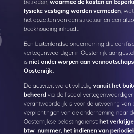
betreden,
waarmee de kosten en beperk
fysieke vestiging worden vermeden
, wa
het opzetten van een structuur en een afzo
boekhouding inhoudt.
Een buitenlandse onderneming die een fis
vertegenwoordiger in Oostenrijk aangestel
is
niet onderworpen aan vennootschapsb
Oostenrijk.
De activiteit wordt volledig
vanuit het bui
beheerd
via de fiscaal vertegenwoordiger
verantwoordelijk is voor de uitvoering van
verplichtingen van de onderneming naar d
Oostenrijkse belastingdienst:
het verkrijg
btw-nummer, het indienen van periodie