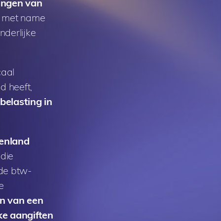
ingen van
t met name
nderlijke
caal
d heeft,
elasting in
tenland
 die
 de btw-
e
en van een
ke aangiften