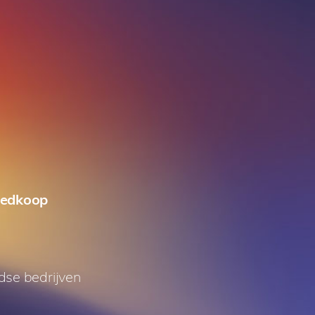
oedkoop
ndse bedrijven