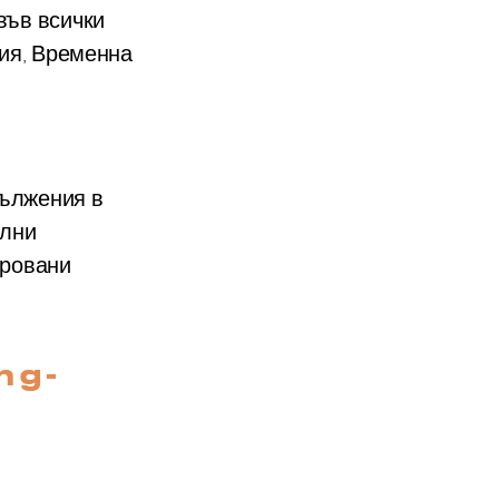
във всички
тия, Временна
дължения в
елни
ировани
ng-