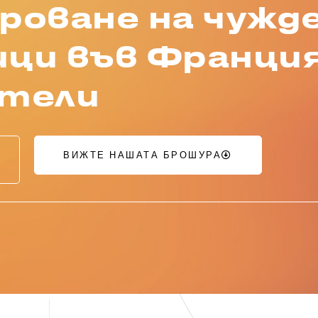
роване на чужд
ци във Франция
ители
ВИЖТЕ НАШАТА БРОШУРА