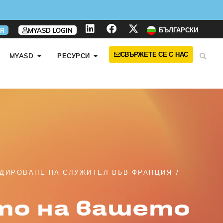
БЪЛГАРСКИ
R
MYASD LOGIN
СВЪРЖЕТЕ СЕ С НАС
MYASD
РЕСУРСИ
ДИРОВАНЕ НА СЛУЖИТЕЛ ВЪВ ФРАНЦИЯ ?
то на вашето