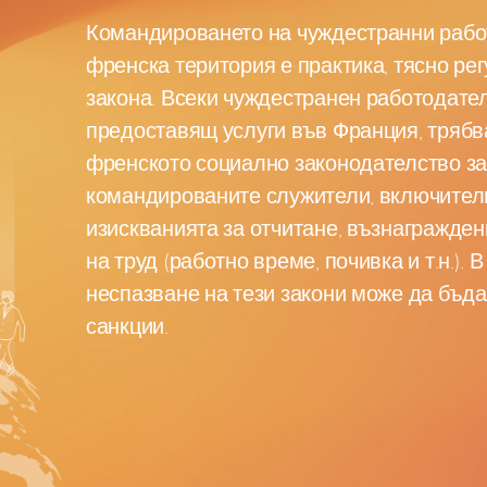
Командироването на чуждестранни рабо
френска територия е практика, тясно ре
закона. Всеки чуждестранен работодател
предоставящ услуги във Франция, трябв
френското социално законодателство з
командированите служители, включител
изискванията за отчитане, възнагражден
на труд (работно време, почивка и т.н.). 
неспазване на тези закони може да бъд
санкции.