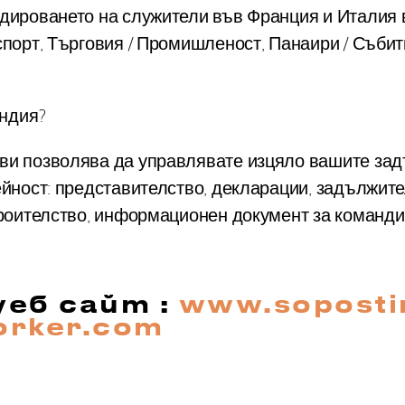
ндироването на служители във Франция и Италия 
спорт, Търговия / Промишленост, Панаири / Съби
андия?
 ви позволява да управлявате изцяло вашите за
ейност: представителство, декларации, задължит
строителство, информационен документ за команд
еб сайт :
www.soposti
orker.com