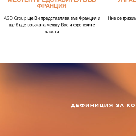
ФРАНЦИЯ
ASD Group ще Ви представлява във Франция и
Ние се грижи
ще бъде връзката между Вас и френските
власти
ДЕФИНИЦИЯ ЗА К