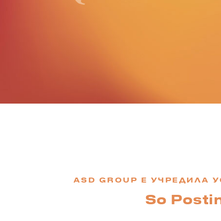
ASD GROUP Е УЧРЕДИЛА У
So Posti