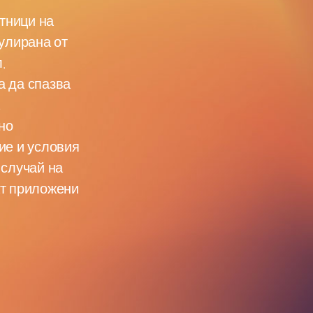
тници на
гулирана от
,
а да спазва
а
но
ие и условия
В случай на
ат приложени