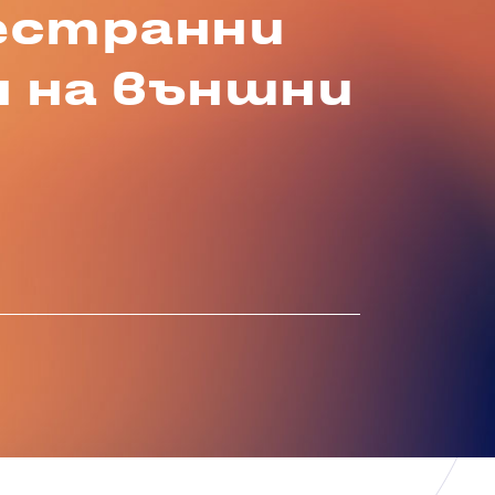
естранни
 на външни