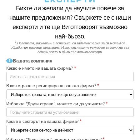
Бихте ли желали да научите повече за
нашите предложения? Свържете се с наши
експерти и те ще Ви отговорят възможно
най-бързо.
* Полетата, маркирани с астерикс, са задължителни, за да можем да
обработим вашето запитване.
Някои от нашите услуги не са налични във
всички региони и/или във всички сектори.
Вашата компания
1
Какво е името на вашата фирма?
*
В коя страна е регистрирана вашата фирма?
*
Избрахте "Други страни", можете ли да уточните?
*
Какъв е секторът на вашата фирма?
*
Избрахте "Друг сектор", можете ли да уточните?
*