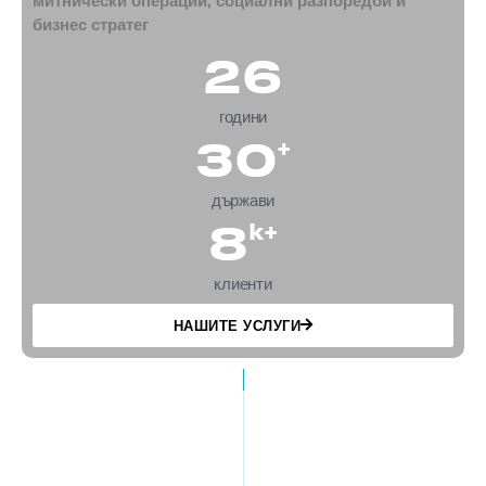
митнически операции, социални разпоредби и
бизнес стратег
26
години
30
+
държави
8
k+
клиенти
НАШИТЕ УСЛУГИ