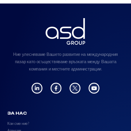
Ние улесняваме Вашето развитие на международния
пазар като осъществяваме връзката между Вашата
компания и местните администрации.
ЗА НАС
Кои сме ние?
Агенции