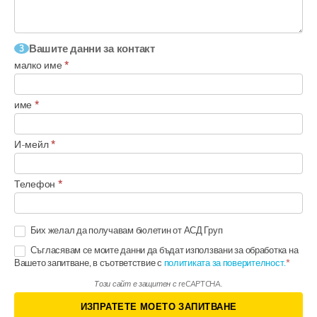
Вашите данни за контакт
3
малко име
*
име
*
И-мейл
*
Телефон
*
Бих желал да получавам бюлетин от АСД Груп
Съгласявам се моите данни да бъдат използвани за обработка на
Вашето запитване, в съответствие с
политиката за поверителност.
Този сайт е защитен с reCAPTCHA.
ИЗПРАТЕТЕ МОЕТО ЗАПИТВАНЕ