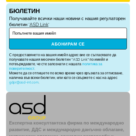
БЮЛЕТИН
Получавайте всички наши новини с нашия регулаторен
бюлетин ‘
ASD Link
‘
N
e
w
АБОНИРАМ СЕ
s
l
С предоставянето на вашия имейл адрес вие се съгласявате да
e
получавате нашия месечен бюлетин "ASD Link" по имейл и
потвърждавате, че сте запознати с нашата
политика за
t
поверителност
.
t
Можете да се отпишете по всяко време чрез връзката за отписване,
e
налична във всеки бюлетин, или като се свържете с нас на адрес
r
gdpr@asd-int.com
.
S
i
g
n
u
p
Експертна консултантска фирма по международно
развитие, ДДС и международно данъчно облагане,