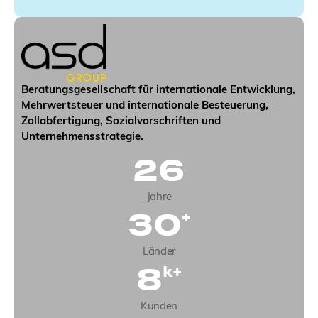
e
r
S
i
g
n
u
Beratungsgesellschaft für internationale Entwicklung,
p
Mehrwertsteuer und internationale Besteuerung,
Zollabfertigung, Sozialvorschriften und
Unternehmensstrategie.
26
Jahre
30
+
Länder
8
k+
Kunden