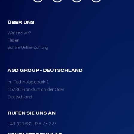
ÜBER UNS
Wer sind wir?
Filialen
Sichere Online-Zahlung
ASD GROUP - DEUTSCHLAND
Im Technologiepark 1
15236 Frankfurt an der Oder
Deutschland
RUFEN SIE UNS AN
+49 (0)1681 938 77 227