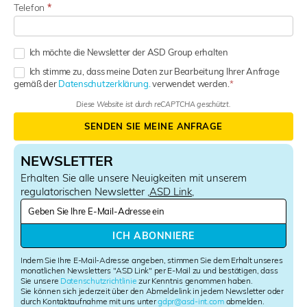
Telefon
*
Ich möchte die Newsletter der ASD Group erhalten
Ich stimme zu, dass meine Daten zur Bearbeitung Ihrer Anfrage
gemäß der
Datenschutzerklärung.
verwendet werden.
Diese Website ist durch reCAPTCHA geschützt.
SENDEN SIE MEINE ANFRAGE
NEWSLETTER
Erhalten Sie alle unsere Neuigkeiten mit unserem
regulatorischen Newsletter ‚
ASD Link
‚
N
e
w
ICH ABONNIERE
s
l
Indem Sie Ihre E-Mail-Adresse angeben, stimmen Sie dem Erhalt unseres
e
monatlichen Newsletters "ASD Link" per E-Mail zu und bestätigen, dass
Sie unsere
Datenschutzrichtlinie
zur Kenntnis genommen haben.
t
Sie können sich jederzeit über den Abmeldelink in jedem Newsletter oder
t
durch Kontaktaufnahme mit uns unter
gdpr@asd-int.com
abmelden.