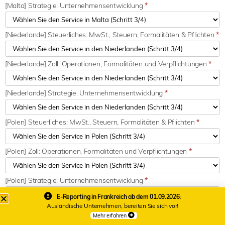
[Malta] Strategie: Unternehmensentwicklung
*
[Niederlande] Steuerliches: MwSt., Steuern, Formalitäten & Pflichten
*
[Niederlande] Zoll: Operationen, Formalitäten und Verpflichtungen
*
[Niederlande] Strategie: Unternehmensentwicklung
*
[Polen] Steuerliches: MwSt., Steuern, Formalitäten & Pflichten
*
[Polen] Zoll: Operationen, Formalitäten und Verpflichtungen
*
[Polen] Strategie: Unternehmensentwicklung
*
E-Reporting in Frankreich ab dem 01.09.2026
:
Ausländische Unternehmen, bereiten Sie sich vor!
[Portugal] Steuerliches: MwSt., Steuern, Formalitäten & Pflichten
*
Mehr erfahren