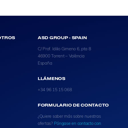
OTROS
ASD GROUP - SPAIN
C/ Prof. Idilio Gimeno 6, pta 8
46900 Torrent – València
España
LLÁMENOS
+34 96 15 15 068
FORMULARIO DE CONTACTO
¿Quiere saber más sobre nuestras
ofertas?
Póngase en contacto con