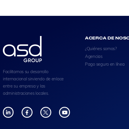
ACERCA DE NOS
¿Quiénes somos?
Agencias
Pago seguro en línea
Facilitamos su desarrollo
internacional sirviendo de enlace
entre su empresa y las
administraciones locales.