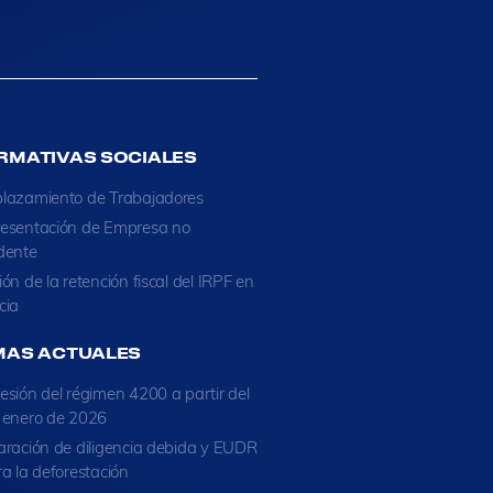
RMATIVAS SOCIALES
lazamiento de Trabajadores
esentación de Empresa no
dente
ión de la retención fiscal del IRPF en
cia
MAS ACTUALES
esión del régimen 4200 a partir del
 enero de 2026
aración de diligencia debida y EUDR
ra la deforestación