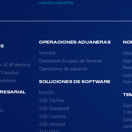
nuestros expertos.
OPERACIONES ADUANERAS
NO
ES
Intrastat
Desp
Declaración Europea de Servicios
Repr
 UE 8ª directiva
Resi
Operaciones de aduanas
 Directiva
Gest
ectrónico
SOLUCIONES DE SOFTWARE
Fran
RESARIAL
MyASD
TE
ASD Taxflow
Supr
ASD Quickproof
ión
1 de
ASD Customs
Decl
ASD Intrastat
cont