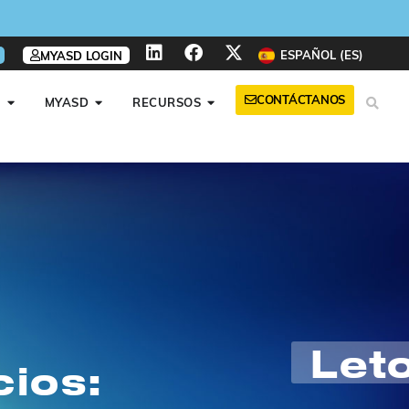
ESPAÑOL (ES)
MYASD LOGIN
CONTÁCTANOS
A
MYASD
RECURSOS
Let
ios: