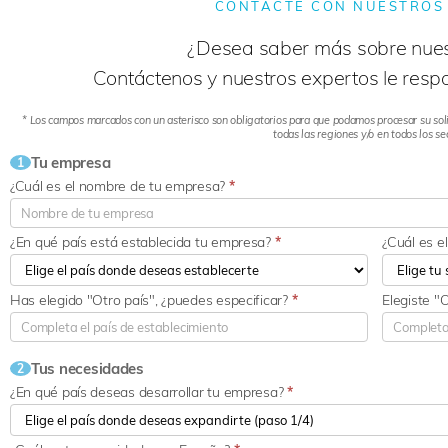
CONTACTE CON NUESTROS
¿Desea saber más sobre nues
Contáctenos y nuestros expertos le respo
* Los campos marcados con un asterisco son obligatorios para que podamos procesar su soli
todas las regiones y/o en todos los se
Tu empresa
1
¿Cuál es el nombre de tu empresa?
*
¿En qué país está establecida tu empresa?
*
¿Cuál es e
Has elegido "Otro país", ¿puedes especificar?
*
Elegiste "
Tus necesidades
2
¿En qué país deseas desarrollar tu empresa?
*