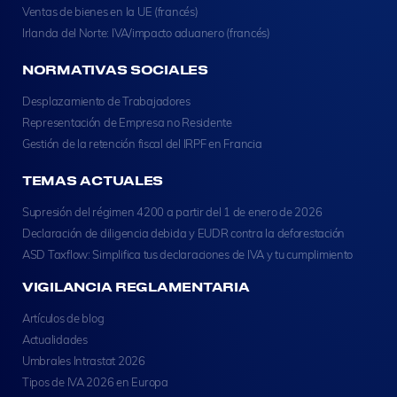
Ventas de bienes en la UE (francés)
Irlanda del Norte: IVA/impacto aduanero (francés)
NORMATIVAS SOCIALES
Desplazamiento de Trabajadores
Representación de Empresa no Residente
Gestión de la retención fiscal del IRPF en Francia
TEMAS ACTUALES
Supresión del régimen 4200 a partir del 1 de enero de 2026
Declaración de diligencia debida y EUDR contra la deforestación
ASD Taxflow: Simplifica tus declaraciones de IVA y tu cumplimiento
VIGILANCIA REGLAMENTARIA
Artículos de blog
Actualidades
Umbrales Intrastat 2026
Tipos de IVA 2026 en Europa