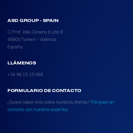
ASD GROUP - SPAIN
C/ Prof. Idilio Gimeno 6, pta 8
46900 Torrent – València
España
LLÁMENOS
+34 96 15 15 068
FORMULARIO DE CONTACTO
¿Quiere saber más sobre nuestras ofertas?
Póngase en
contacto con nuestros expertos.