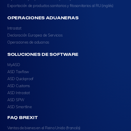
Exportación de productos sanitarios y fitosanitarios al RU (inglés)
OPERACIONES ADUANERAS
Intrastat
Declaración Europea de Servicios
Operaciones de aduanas
SOLUCIONES DE SOFTWARE
MyASD
ASD Taxflow
ASD Quickproof
ASD Customs
ASD Intrastat
ASD SPW
ASD Smartline
FAQ BREXIT
Ventas de bienes en el Reino Unido (francés)