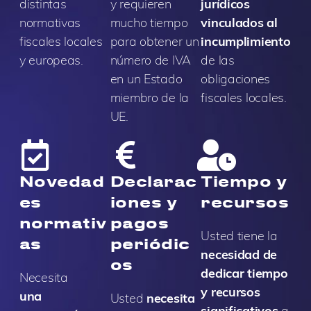
distintas
y requieren
jurídicos
normativas
mucho tiempo
vinculados al
fiscales locales
para obtener un
incumplimiento
y europeas.
número de IVA
de las
en un Estado
obligaciones
miembro de la
fiscales locales.
UE.
Novedad
Declarac
Tiempo y
es
iones y
recursos
normativ
pagos
Usted tiene la
as
periódic
necesidad de
os
dedicar tiempo
Necesita
y recursos
una
Usted
necesita
significativos
a