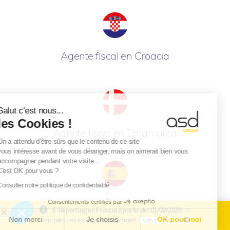
Agente fiscal en Croacia
Salut c'est nous...
les Cookies !
Agente fiscal en Dinamarca
On a attendu d'être sûrs que le contenu de ce site
vous intéresse avant de vous déranger, mais on aimerait bien vous
accompagner pendant votre visite...
C'est OK pour vous ?
Consulter notre politique de confidentialité
Agente fiscal en España
Consentements certifiés par
E-Reporting en Francia a partir del 01/09/2026
: ¡Si
Non merci
Je choisis
OK pour moi
tu empresa es extranjera, prepárate!
Más información