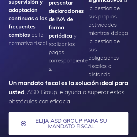
supervisión y
presentar
la gestión de
adaptación
declaraciones
sus propias
continuas a los
de IVA de
actividades
frecuentes
forma
mientras delega
cambios
de la
periódica
y
la gestión de
normativa fiscal.
realizar los
sus
pagos
obligaciones
correspondiente
fiscales a
s.
distancia.
Un mandato fiscal es la solución ideal para
usted
, ASD Group le ayuda a superar estos
obstáculos con eficacia.
ELIJA ASD GROUP PARA SU
MANDATO FISCAL