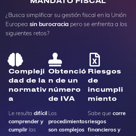
MANDATO FISCAL
¿Busca simplificar su gestión fiscal en la Unión
Europea
sin burocracia
pero se enfrenta a los
siguientes retos?
Compleji
Obtenció
Riesgos
dad de la
n de un
de
normativ
número
incumpli
a
de IVA
miento
Le resulta
difícil
Los
Sabe que
corre
comprender y
procedimientos
riesgos
cumplir
las
son complejos
financieros y