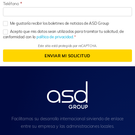
Teléfono
*
Me gustaría recibir los boletines de noticias de ASD Group
Acepto que mis datos sean utilizados para tramitar tu solicitud, de
conformidad con la
política de privacidad.
Este sitio está protegido por reCAPTCHA.
ENVIAR MI SOLICITUD
Facilitamos su desarrollo internacional sirviendo de enlace
entre su empresa y las administraciones locales.