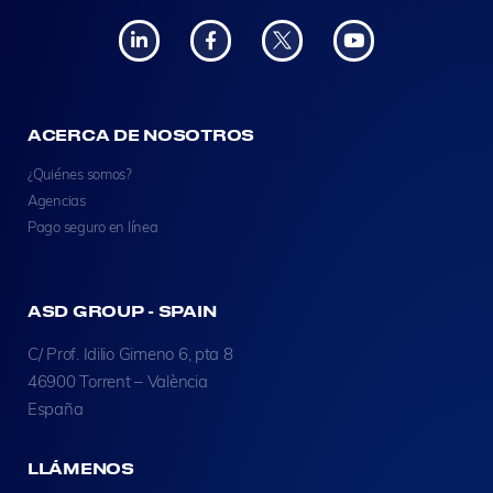
ACERCA DE NOSOTROS
¿Quiénes somos?
Agencias
Pago seguro en línea
ASD GROUP - SPAIN
C/ Prof. Idilio Gimeno 6, pta 8
46900 Torrent – València
España
LLÁMENOS