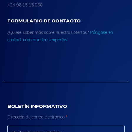
+34 96 15 15 068
FORMULARIO DE CONTACTO
¿Quiere saber más sobre nuestras ofertas?
Póngase en
contacto con nuestros expertos.
BOLETÍN INFORMATIVO
N
Dirección de correo electrónico
*
e
w