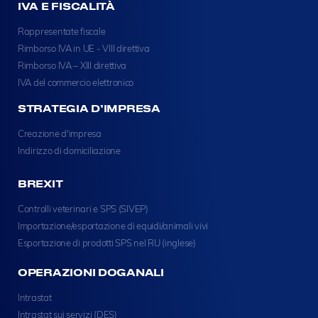
IVA E FISCALITÀ
Rappresentate fiscale
Rimborso IVA in UE - VIII direttiva
Rimborso IVA – XIII direttiva
IVA del commercio elettronico
STRATEGIA D’IMPRESA
Creazione d'impresa
Indirizzo di domiciliazione
BREXIT
Controlli veterinari e SPS (SIVEP)
Importazione/esportazione di equidi/animali vivi
Esportazione di prodotti SPS nel RU (inglese)
OPERAZIONI DOGANALI
Intrastat
Intrastat sui servizi (DES)