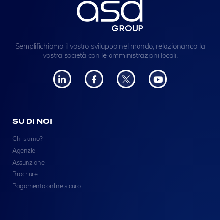
Semplifichiamo il vostro sviluppo nel mondo, relazionando la
vostra società con le amministrazioni locali.
SU DI NOI
Chi siamo?
Agenzie
Assunzione
Brochure
Pagamento online sicuro