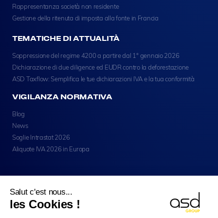
Rappresentanza società non residente
Gestione della ritenuta di imposta alla fonte in Francia
TEMATICHE DI ATTUALITÀ
Soppressione del regime 4200 a partire dal 1° gennaio 2026
Dichiarazione di due diligence ed EUDR contro la deforestazione
ASD Taxflow: Semplifica le tue dichiarazioni IVA e la tua conformità
VIGILANZA NORMATIVA
Blog
News
Soglie Intrastat 2026
Aliquote IVA 2026 in Europa
Salut c'est nous...
les Cookies !
Copyright © ASD Group 2026 - Tutti I Diritti Riservati