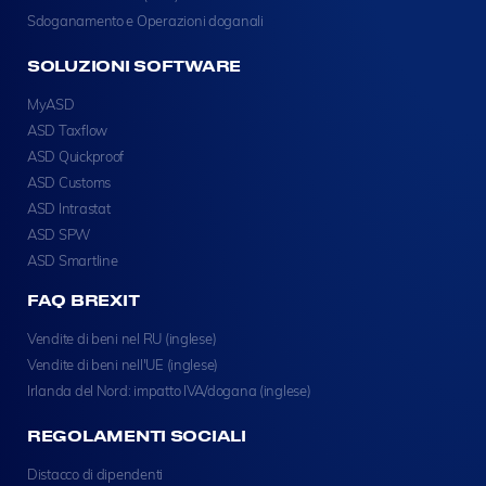
Sdoganamento e Operazioni doganali
SOLUZIONI SOFTWARE
MyASD
ASD Taxflow
ASD Quickproof
ASD Customs
ASD Intrastat
ASD SPW
ASD Smartline
FAQ BREXIT
Vendite di beni nel RU (inglese)
Vendite di beni nell'UE (inglese)
Irlanda del Nord: impatto IVA/dogana (inglese)
REGOLAMENTI SOCIALI
Distacco di dipendenti