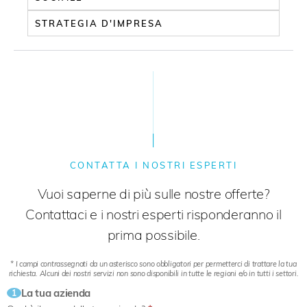
STRATEGIA D'IMPRESA
CONTATTA I NOSTRI ESPERTI
Vuoi saperne di più sulle nostre offerte?
Contattaci e i nostri esperti risponderanno il
prima possibile.
* I campi contrassegnati da un asterisco sono obbligatori per permetterci di trattare la tua
richiesta. Alcuni dei nostri servizi non sono disponibili in tutte le regioni e/o in tutti i settori.
La tua azienda
1