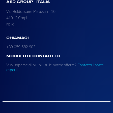
ASD GROUP - ITALIA
Via Baldassarre Peruzzi, n. 10
41012 Carpi
Italia
CHIAMACI
+39 059 682 903
MODULO DI CONTACTTO
Vuoi saperne di più più sulle nostre offerte?
Contatta i nostri
esperti
!