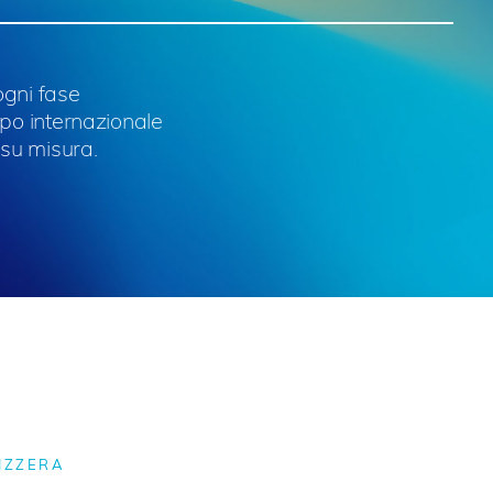
ogni fase
ppo internazionale
su misura.
VIZZERA