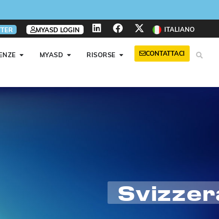
ITALIANO
TER
MYASD LOGIN
CONTATTACI
ENZE
MYASD
RISORSE
Svizzer