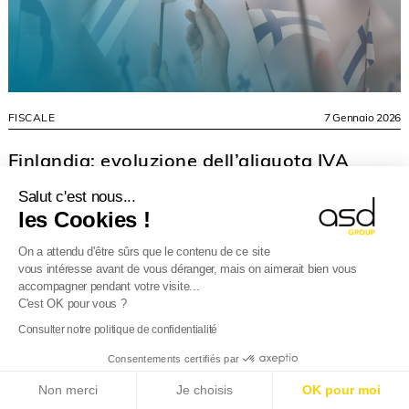
FISCALE
7 Gennaio 2026
Finlandia: evoluzione dell’aliquota IVA
ridotta
Salut c'est nous...
Il Parlamento finlandese ha approvato una legge che riduce
les Cookies !
il tasso IVA ridotto dal 14% al 13,5% a partire dal 1° gennaio
On a attendu d'être sûrs que le contenu de ce site
2026. Questa misura riguarda tutti i...
vous intéresse avant de vous déranger, mais on aimerait bien vous
accompagner pendant votre visite...
C'est OK pour vous ?
Consulter notre politique de confidentialité
Consentements certifiés par
E-Reporting in Francia dal 01/09/2026
: Se la tua
Non merci
Je choisis
OK pour moi
azienda è estera, preparati!
Scopri di più