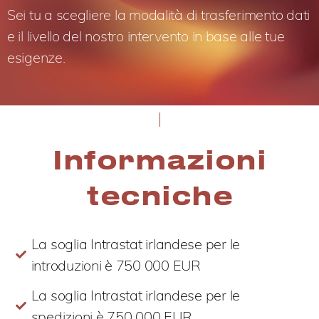
Sei tu a scegliere la modalità di trasferimento dati
e il livello del nostro intervento in base alle tue
esigenze.
Informazioni
tecniche
La soglia Intrastat irlandese per le
introduzioni è
750
000 EUR
La soglia Intrastat irlandese per le
spedizioni è
750
000 EUR