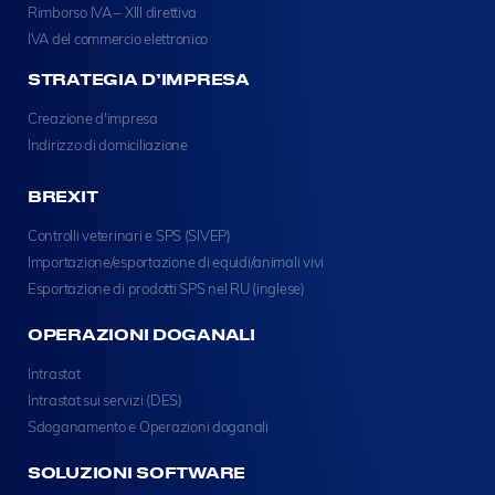
Rimborso IVA – XIII direttiva
IVA del commercio elettronico
STRATEGIA D’IMPRESA
Creazione d'impresa
Indirizzo di domiciliazione
BREXIT
Controlli veterinari e SPS (SIVEP)
Importazione/esportazione di equidi/animali vivi
Esportazione di prodotti SPS nel RU (inglese)
OPERAZIONI DOGANALI
Intrastat
Intrastat sui servizi (DES)
Sdoganamento e Operazioni doganali
SOLUZIONI SOFTWARE