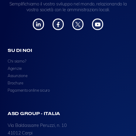
Semplifichiamo il vostro sviluppo nel mondo, relazionando la
vostra società con le amministrazioni locali.
SU DI NOI
Chi siamo?
Agenzie
Assunzione
Brochure
Pagamento online sicuro
ASD GROUP - ITALIA
Via Baldassarre Peruzzi, n. 10
41012 Carpi