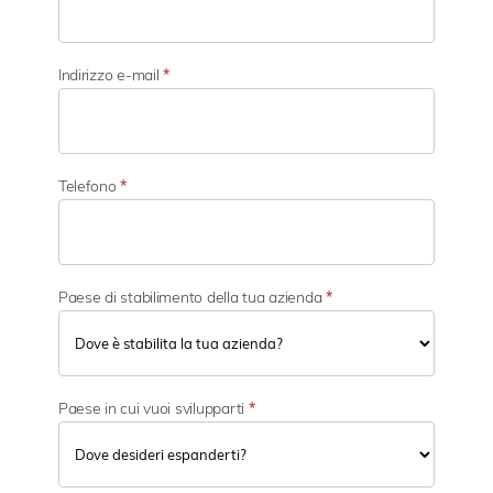
i
a
t
t
Indirizzo e-mail
*
i
v
i
t
à
Telefono
*
Paese di stabilimento della tua azienda
*
Paese in cui vuoi svilupparti
*