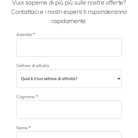
Vuoi saperne di più più sulle nostre offerte?
Contattaci e i nostri esperti ti risponderanno
rapidamente.
Azienda
*
Settore di attività
S
e
Cognome
*
t
t
o
r
e
Nome
*
d