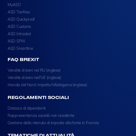
MyASD
ASD Taxflow
ASD Quickproof
ASD Customs
ASD Intrastat
ASD SPW
ASD Smartline
FAQ BREXIT
Vendite di beni nel RU (inglese)
Vendite di beni nell'UE (inglese)
Irlanda del Nord: impatto IVA/dogana (inglese)
REGOLAMENTI SOCIALI
Distacco di dipendenti
Rappresentanza società non residente
Gestione della ritenuta di imposta alla fonte in Francia
TEMATICHE DI ATTUALITÀ