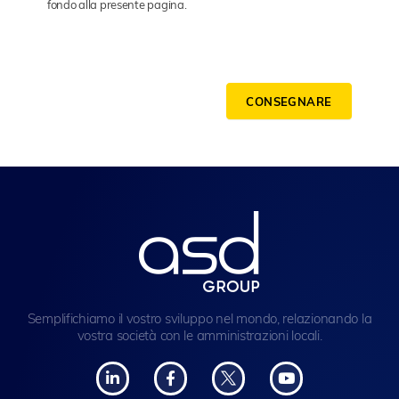
fondo alla presente pagina.
CONSEGNARE
Semplifichiamo il vostro sviluppo nel mondo, relazionando la
vostra società con le amministrazioni locali.