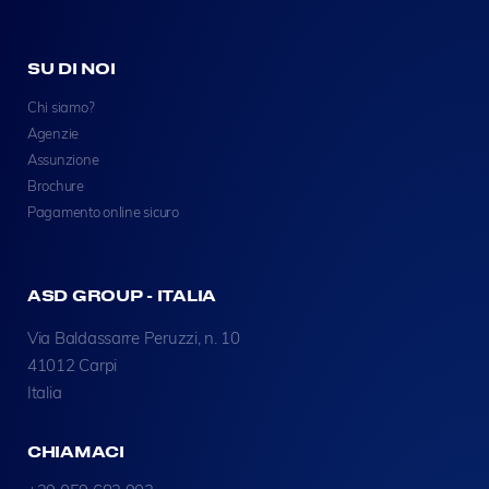
SU DI NOI
Chi siamo?
Agenzie
Assunzione
Brochure
Pagamento online sicuro
ASD GROUP - ITALIA
Via Baldassarre Peruzzi, n. 10
41012 Carpi
Italia
CHIAMACI