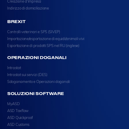
Creazione d'impresa
Indirizzo di domiciliazione
BREXIT
Controlli veterinari e SPS (SIVEP)
Importazione/esportazione di equidi/animali vivi
Esportazione di prodotti SPS nel RU (inglese)
OPERAZIONI DOGANALI
Intrastat
Intrastat sui servizi (DES)
Sdoganamento e Operazioni doganali
SOLUZIONI SOFTWARE
MyASD
ASD Taxflow
ASD Quickproof
ASD Customs