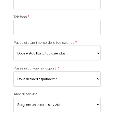
v
i
t
à
Telefono
*
Paese di stabilimento della tua azienda
*
Paese in cui vuoi svilupparti
*
Area di servizio