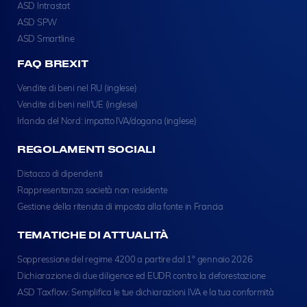
ASD Intrastat
ASD SPW
ASD Smartline
FAQ BREXIT
Vendite di beni nel RU (inglese)
Vendite di beni nell'UE (inglese)
Irlanda del Nord: impatto IVA/dogana (inglese)
REGOLAMENTI SOCIALI
Distacco di dipendenti
Rappresentanza società non residente
Gestione della ritenuta di imposta alla fonte in Francia
TEMATICHE DI ATTUALITÀ
Soppressione del regime 4200 a partire dal 1° gennaio 2026
Dichiarazione di due diligence ed EUDR contro la deforestazione
ASD Taxflow: Semplifica le tue dichiarazioni IVA e la tua conformità