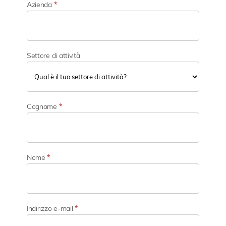
Azienda
*
Settore di attività
S
e
Cognome
*
t
t
o
r
e
Nome
*
d
i
a
t
t
Indirizzo e-mail
*
i