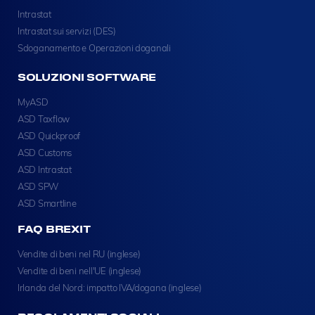
Intrastat
Intrastat sui servizi (DES)
Sdoganamento e Operazioni doganali
SOLUZIONI SOFTWARE
MyASD
ASD Taxflow
ASD Quickproof
ASD Customs
ASD Intrastat
ASD SPW
ASD Smartline
FAQ BREXIT
Vendite di beni nel RU (inglese)
Vendite di beni nell'UE (inglese)
Irlanda del Nord: impatto IVA/dogana (inglese)