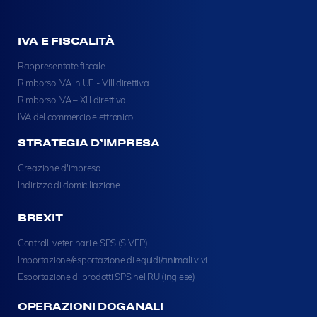
IVA E FISCALITÀ
Rappresentate fiscale
Rimborso IVA in UE - VIII direttiva
Rimborso IVA – XIII direttiva
IVA del commercio elettronico
STRATEGIA D’IMPRESA
Creazione d'impresa
Indirizzo di domiciliazione
BREXIT
Controlli veterinari e SPS (SIVEP)
Importazione/esportazione di equidi/animali vivi
Esportazione di prodotti SPS nel RU (inglese)
OPERAZIONI DOGANALI