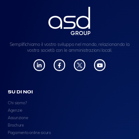
Semplifichiamo il vostro sviluppo nel mondo, relazionando la
vostra società con le amministrazioni locali.
SU DI NOI
Chi siamo?
Agenzie
Assunzione
Brochure
Pagamento online sicuro