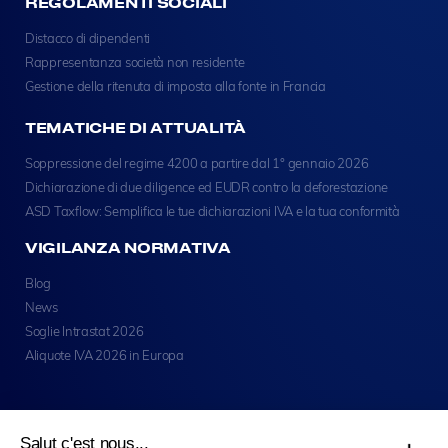
REGOLAMENTI SOCIALI
Distacco di dipendenti
Rappresentanza società non residente
Gestione della ritenuta di imposta alla fonte in Francia
TEMATICHE DI ATTUALITÀ
Soppressione del regime 4200 a partire dal 1° gennaio 2026
Dichiarazione di due diligence ed EUDR contro la deforestazione
ASD Taxflow: Semplifica le tue dichiarazioni IVA e la tua conformità
VIGILANZA NORMATIVA
Blog
News
Soglie Intrastat 2026
Aliquote IVA 2026 in Europa
Salut c'est nous...