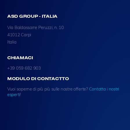
ASD GROUP - ITALIA
Via Baldassarre Peruzzi, n. 10
41012 Carpi
Italia
CHIAMACI
+39 059 682 903
MODULO DI CONTACTTO
Vuoi saperne di più più sulle nostre offerte?
Contatta i nostri
esperti
!