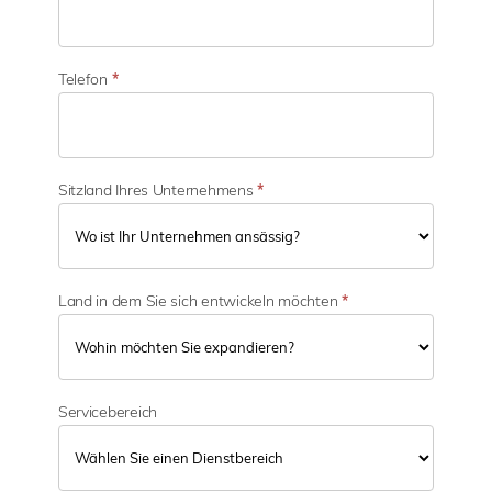
b
e
r
e
Telefon
*
i
c
h
Sitzland Ihres Unternehmens
*
Land in dem Sie sich entwickeln möchten
*
Servicebereich