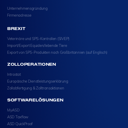
Unternehmensgründung
Firmenadresse
BREXIT
Veterinäre und SPS-Kontrollen (SIVEP)
Import/Export Equiden/lebende Tiere
Export von SPS-Produkten nach Großbritannien (auf Englisch)
ZOLLOPERATIONEN
Intrastat
Europäische Dienstleistungserklärung
Zollabfertigung & Zolltransaktionen
SOFTWARELÖSUNGEN
MyASD
ASD Taxflow
ASD QuickProof