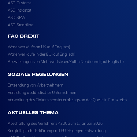
ASD Customs
ASD Intrastat
ASD SPW
ASD Smartline
FAQ BREXIT
Warenverkäufe an UK (auf Englisch)
Warenverkäufe in der EU (auf Englisch)
Auswirkungen von Mehrwertsteuer/Zoll in Nordirland (auf Englisch)
SOZIALE REGELUNGEN
Entsendung von Arbeitnehmern
Vertretung ausländischer Unternehmen
Verwaltung des Einkommensteuerabzugs an der Quelle in Frankreich
AKTUELLES THEMA
Abschaffung des Verfahrens 4200 zum 1. Januar 2026
Sorgfaltspflicht-Erklärung und EUDR gegen Entwaldung