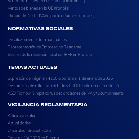
Ventas de bienes en el Reino Unido (francés)
Ventas de bienes en la UE (francés)
Irlanda del Norte: IVA/impacto aduanero (francés)
NORMATIVAS SOCIALES
Desplazamiento de Trabajadores
Representación de Empresa no Residente
Gestión de la retención fiscal del IRPF en Francia
TEMAS ACTUALES
Supresión del régimen 4200 a partir del 1 de enero de 2026
Declaración de diligencia debida y EUDR contra la deforestación
ASD Taxflow: Simplifica tus declaraciones de IVA y tu cumplimiento
VIGILANCIA REGLAMENTARIA
Artículos de blog
Actualidades
Umbrales Intrastat 2026
Tipos de IVA 2026 en Europa