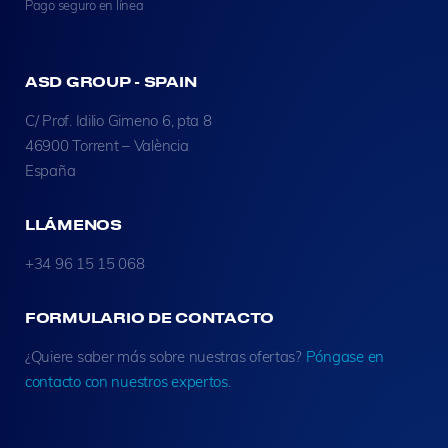
Pago seguro en línea
ASD GROUP - SPAIN
C/ Prof. Idilio Gimeno 6, pta 8
46900 Torrent – València
España
LLÁMENOS
+34 96 15 15 068
FORMULARIO DE CONTACTO
¿Quiere saber más sobre nuestras ofertas?
Póngase en
contacto con nuestros expertos.