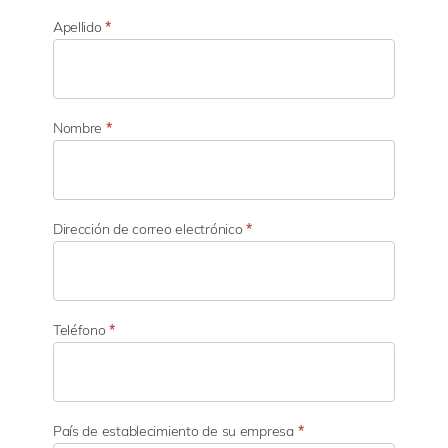
S
e
Apellido
*
c
t
o
r
d
Nombre
*
e
a
c
t
i
Dirección de correo electrónico
*
v
i
d
a
d
Teléfono
*
País de establecimiento de su empresa
*