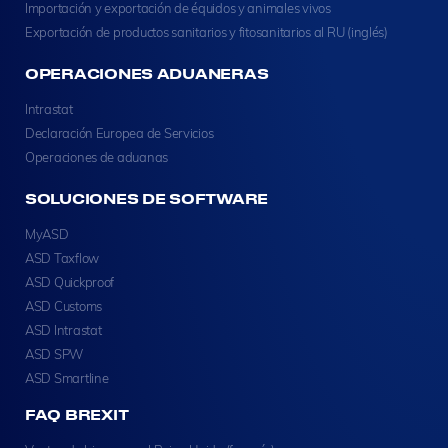
Importación y exportación de équidos y animales vivos
Exportación de productos sanitarios y fitosanitarios al RU (inglés)
OPERACIONES ADUANERAS
Intrastat
Declaración Europea de Servicios
Operaciones de aduanas
SOLUCIONES DE SOFTWARE
MyASD
ASD Taxflow
ASD Quickproof
ASD Customs
ASD Intrastat
ASD SPW
ASD Smartline
FAQ BREXIT