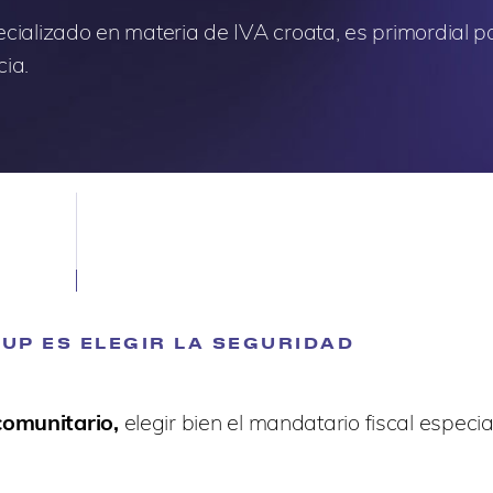
pecializado en materia de IVA croata, es primordial p
cia.
UP ES ELEGIR LA SEGURIDAD
comunitario,
elegir bien el mandatario fiscal especi