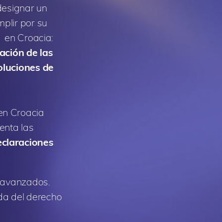
designar un
plir por su
 en Croacia:
ación de las
oluciones de
en Croacia
enta las
eclaraciones
s avanzados.
ida del derecho