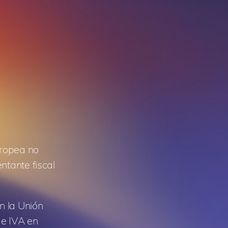
uropea no
ntante fiscal
n la Unión
de IVA en