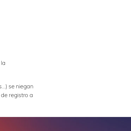
 la
s…) se niegan
de registro a