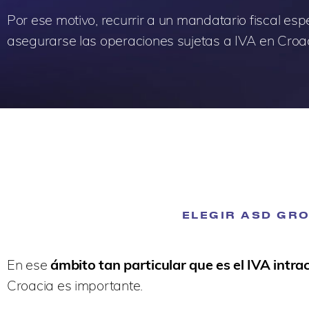
Por ese motivo, recurrir a un mandatario fiscal es
asegurarse las operaciones sujetas a IVA en Croa
ELEGIR ASD GRO
En ese
ámbito tan particular que es el IVA intra
Croacia es importante.