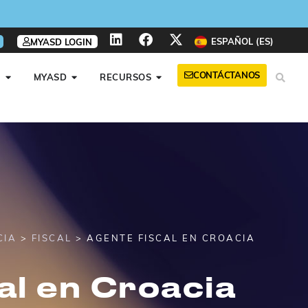
ESPAÑOL (ES)
MYASD LOGIN
CONTÁCTANOS
A
MYASD
RECURSOS
CIA
>
FISCAL
> AGENTE FISCAL EN CROACIA
al en Croacia