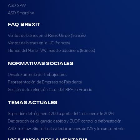
ASD SPW
ASD Smartline
FAQ BREXIT
Ventas de bienes en el Reino Unido (francés)
Ventas de bienes en la UE (francés)
Irlanda del Norte: IVA/impacto aduanero (francés)
NORMATIVAS SOCIALES
Desplazamiento de Trabajadores
Representación de Empresa no Residente
Gestión de la retención fiscal del IRPF en Francia
TEMAS ACTUALES
Supresión del régimen 4200 a partir del 1 de enero de 2026
Declaración de diligencia debida y EUDR contra la deforestación
ASD Taxflow: Simplifica tus declaraciones de IVA y tu cumplimiento
VIGILANCIA REGLAMENTARIA