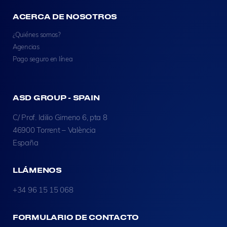
ACERCA DE NOSOTROS
¿Quiénes somos?
Agencias
Pago seguro en línea
ASD GROUP - SPAIN
C/ Prof. Idilio Gimeno 6, pta 8
46900 Torrent – València
España
LLÁMENOS
+34 96 15 15 068
FORMULARIO DE CONTACTO