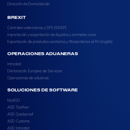
Dirección de Domiciliación
BREXIT
Controles veterinarios y SPS (SIVEP)
Importación y exportación de équidos y animales vivos
Exportación de productos sanitarios y fitosanitarios al RU (inglés)
OPERACIONES ADUANERAS
Intrastat
Declaración Europea de Servicios
Operaciones de aduanas
SOLUCIONES DE SOFTWARE
MyASD
ASD Taxflow
ASD Quickproof
ASD Customs
ASD Intrastat