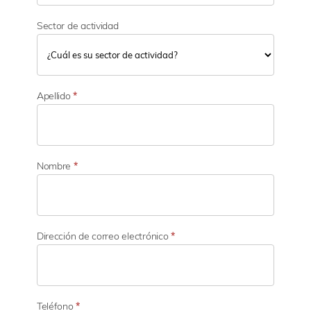
Sector de actividad
S
e
Apellido
*
c
t
o
r
d
Nombre
*
e
a
c
t
i
Dirección de correo electrónico
*
v
i
d
a
d
Teléfono
*