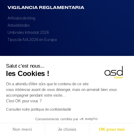
VIGILANCIA REGLAMENTARIA
Artículos de blog
Actualidades
Umbrales Intrastat 2026
Tipos de IVA 2026 en Europa
Salut c'est nous...
les Cookies !
Copyright © ASD Group 2026 - Todos Los Derechos
On a attendu d'être sûrs que le contenu de ce site
Reservados
vous intéresse avant de vous déranger, mais on aimerait bien vous
Aviso Legal (en Inglés)
accompagner pendant votre visite...
Privacidad Y Confidencialidad (en Inglés)
Cookies (in Inglés)
C'est OK pour vous ?
Mapa Del Sitio
Español (ES)
Consulter notre politique de confidentialité
Consentements certifiés par
E-Reporting en Francia a partir del 01/09/2026
: ¡Si
Non merci
Je choisis
OK pour moi
tu empresa es extranjera, prepárate!
Más información