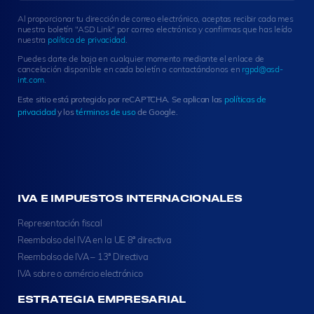
t
Al proporcionar tu dirección de correo electrónico, aceptas recibir cada mes
e
nuestro boletín "ASD Link" por correo electrónico y confirmas que has leído
r
nuestra
política de privacidad
.
S
Puedes darte de baja en cualquier momento mediante el enlace de
i
cancelación disponible en cada boletín o contactándonos en
rgpd@asd-
g
int.com
.
n
Este sitio está protegido por reCAPTCHA. Se aplican las
políticas de
u
privacidad
y los
términos de uso
de Google.
p
IVA E IMPUESTOS INTERNACIONALES
Representación fiscal
Reembolso del IVA en la UE 8ª directiva
Reembolso de IVA – 13ª Directiva
IVA sobre o comércio electrónico
ESTRATEGIA EMPRESARIAL