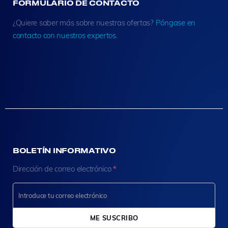
FORMULARIO DE CONTACTO
¿Quiere saber más sobre nuestras ofertas?
Póngase en
contacto con nuestros expertos.
BOLETÍN INFORMATIVO
N
Dirección de correo electrónico
*
e
w
s
l
e
ME SUSCRIBO
t