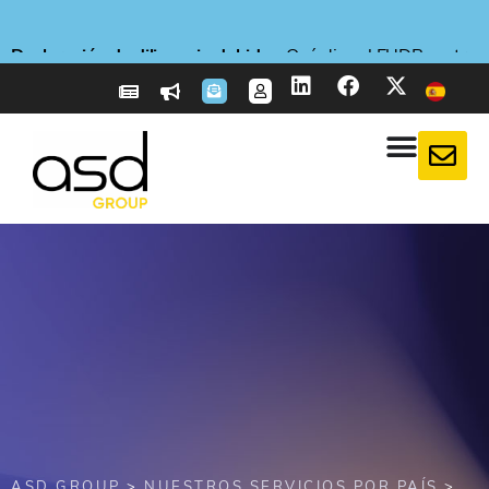
Declaración de diligencia debida
Declaración de diligencia debida
Declaración de diligencia debida
Nuevo
Nuevo
Nuevo
Sobre Logístico Obligatorio (ELO)
Sobre Logístico Obligatorio (ELO)
Sobre Logístico Obligatorio (ELO)
E-reporting en Francia
E-reporting en Francia
E-reporting en Francia
Nuevo servicio
Nuevo servicio
Nuevo servicio
- ASD Taxflow : ¡Optimiza tus declaraciones de IVA!
- ASD Taxflow : ¡Optimiza tus declaraciones de IVA!
- ASD Taxflow : ¡Optimiza tus declaraciones de IVA!
: CBAM: prepárate ahora para las
: CBAM: prepárate ahora para las
: CBAM: prepárate ahora para las
: Empresas extranjeras, preparaos
: Empresas extranjeras, preparaos
: Empresas extranjeras, preparaos
: ¿Qué dice el EUDR contra
: ¿Qué dice el EUDR contra
: ¿Qué dice el EUDR contra
: Obligatorio desde el 20
: Obligatorio desde el 20
: Obligatorio desde el 20
obligaciones del impuesto al carbono
obligaciones del impuesto al carbono
obligaciones del impuesto al carbono
para el 1 de septiembre de 2026
para el 1 de septiembre de 2026
para el 1 de septiembre de 2026
la deforestación?
la deforestación?
la deforestación?
de abril de 2026
de abril de 2026
de abril de 2026
Saber más
Saber más
Saber más
Más información
Más información
Más información
Más información
Más información
Más información
Más información
Más información
Más información
Más información
Más información
Más información
ASD GROUP
>
NUESTROS SERVICIOS POR PAÍS
>