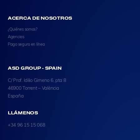
ACERCA DE NOSOTROS
¿Quiénes somos?
Agencias
Pago seguro en línea
ASD GROUP - SPAIN
C/ Prof. Idilio Gimeno 6, pta 8
46900 Torrent – València
España
LLÁMENOS
+34 96 15 15 068