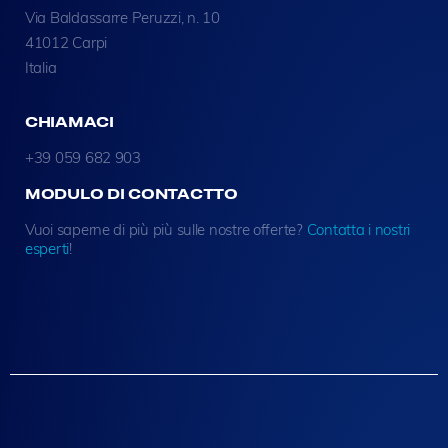
Via Baldassarre Peruzzi, n. 10
41012 Carpi
Italia
CHIAMACI
+39 059 682 903
MODULO DI CONTACTTO
Vuoi saperne di più più sulle nostre offerte?
Contatta i nostri
esperti
!