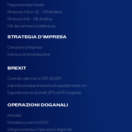
Rappresentate fiscale
Rimborso IVA in UE - VIII direttiva
Rimborso IVA – XIII direttiva
IVA del commercio elettronico
STRATEGIA D’IMPRESA
Creazione d'impresa
Indirizzo di domiciliazione
BREXIT
Controlli veterinari e SPS (SIVEP)
Importazione/esportazione di equidi/animali vivi
Esportazione di prodotti SPS nel RU (inglese)
OPERAZIONI DOGANALI
Intrastat
Intrastat sui servizi (DES)
Sdoganamento e Operazioni doganali