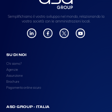
Semplifichiamo il vostro sviluppo nel mondo, relazionando la
vostra società con le amministrazioni locali.
SU DI NOI
Chi siamo?
Agenzie
Assunzione
Brochure
Pagamento online sicuro
ASD GROUP - ITALIA