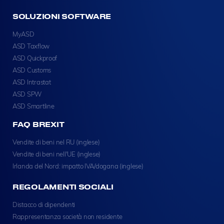
SOLUZIONI SOFTWARE
MyASD
ASD Taxflow
ASD Quickproof
ASD Customs
ASD Intrastat
ASD SPW
ASD Smartline
FAQ BREXIT
Vendite di beni nel RU (inglese)
Vendite di beni nell'UE (inglese)
Irlanda del Nord: impatto IVA/dogana (inglese)
REGOLAMENTI SOCIALI
Distacco di dipendenti
Rappresentanza società non residente